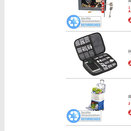
R
1
&
H
R
2