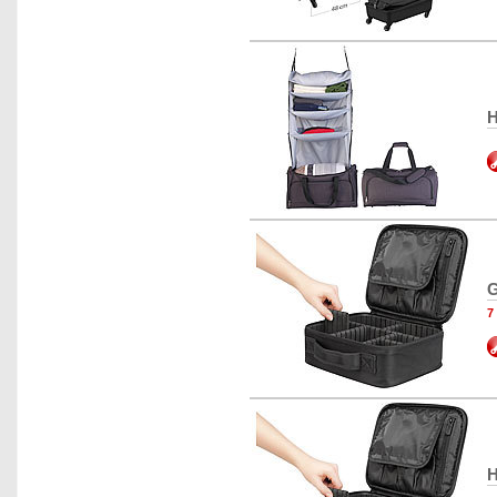
H
G
7
H