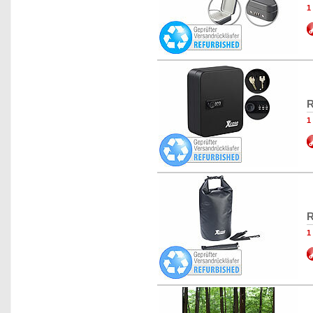
1
R
1
R
1