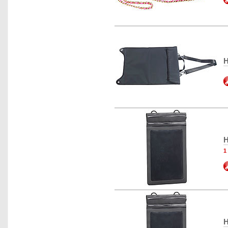
H
H
1
H