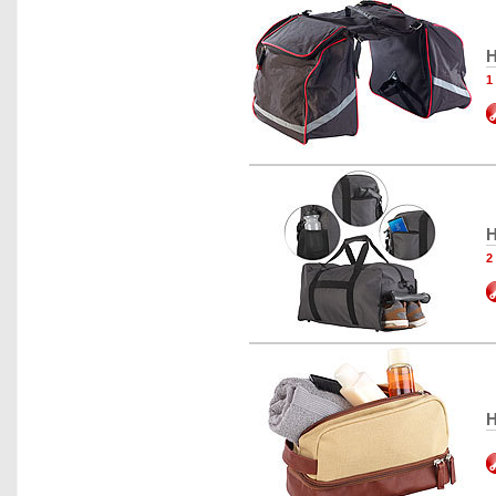
H
1
H
2
H