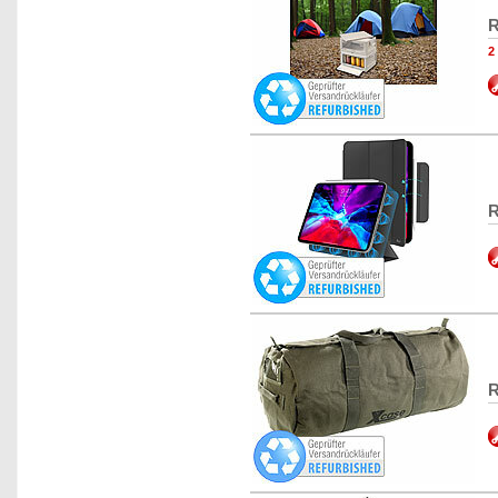
R
2
R
R