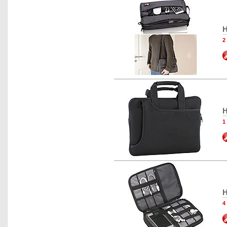
H
2
H
1
H
4