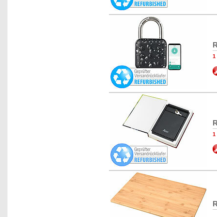
R
1
R
1
R