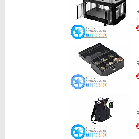
R
1
R
R