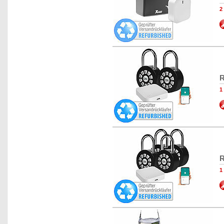
2
R
1
R
1