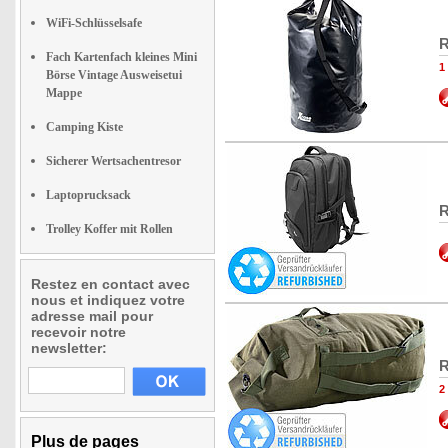
WiFi-Schlüsselsafe
R
Fach Kartenfach kleines Mini
1
Börse Vintage Ausweisetui
Mappe
Camping Kiste
Sicherer Wertsachentresor
Laptoprucksack
R
Trolley Koffer mit Rollen
Restez en contact avec
nous et indiquez votre
adresse mail pour
recevoir notre
newsletter:
R
2
Plus de pages