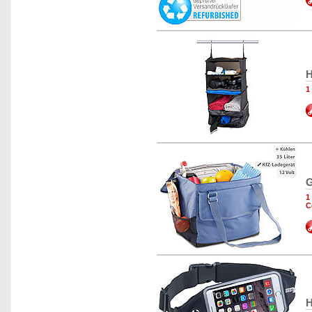
H
1
G
1
C
H