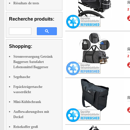
R
Résultats de tests
2
Recherche produits:
Shopping:
R
2
Stromversorgung Getränk
Baggersee Autofahrt
Lebensmittel Baggersee
Segeltasche
Fepäckträgertasche
wasserdicht
R
Mini-Kühlschrank
Aufbewahrungsbox mit
Deckel
Reisekoffer groß