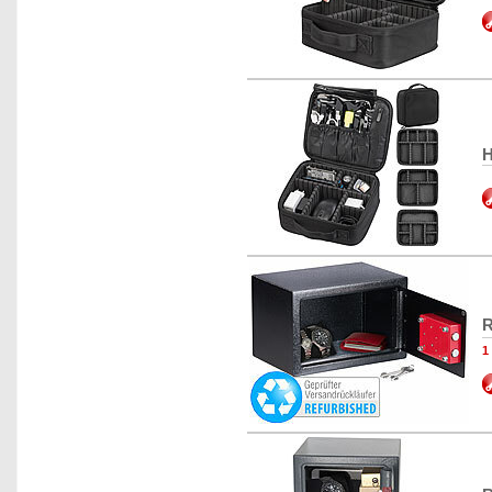
H
R
1