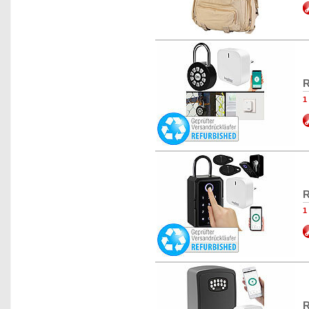
R
1
R
1
R