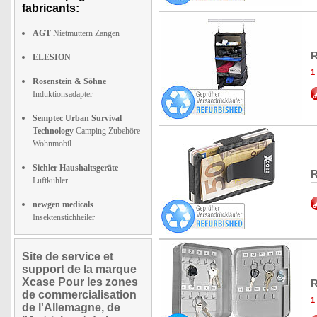
fabricants:
AGT
Nietmuttern Zangen
R
ELESION
1
Rosenstein & Söhne
Induktionsadapter
Semptec Urban Survival
Technology
Camping Zubehöre
Wohnmobil
Sichler Haushaltsgeräte
R
Luftkühler
newgen medicals
Insektenstichheiler
Site de service et
support de la marque
Xcase Pour les zones
R
de commercialisation
1
de l'Allemagne, de