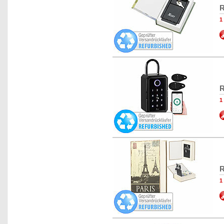
R
1
R
1
R
1