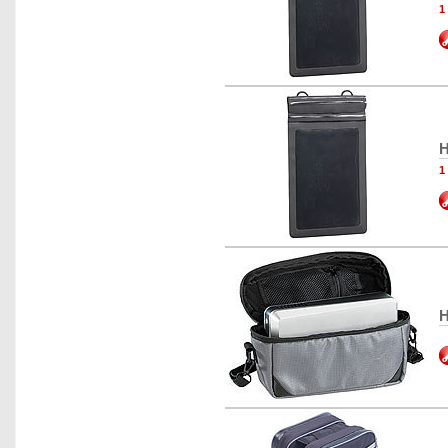
1
H
1
H