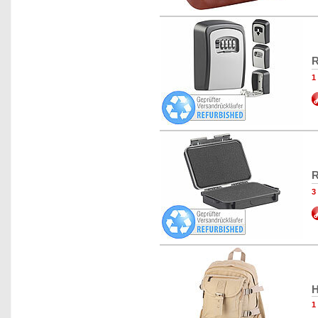
R
1
R
3
H
1