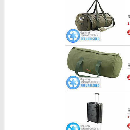
R
1
R
R
1