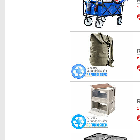
H
1
R
2
R
1