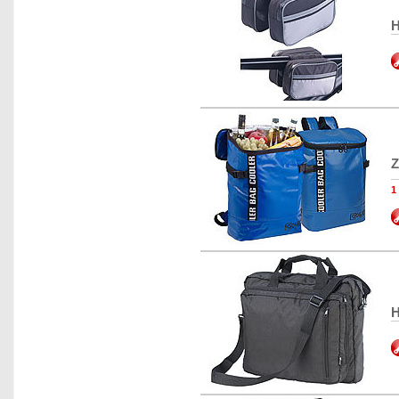
H
Z
1
H