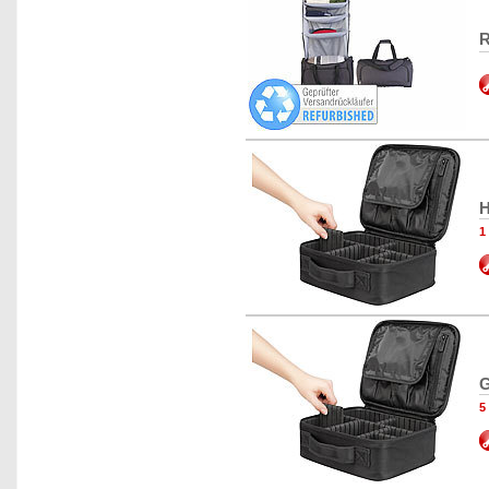
R
H
1
G
5