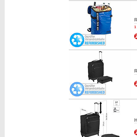
R
1
R
H