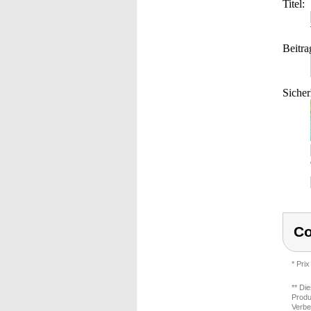
Titel:
Beitra
Sicher
Co
* Prix
** Di
Produ
Verbe