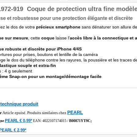
1972-919
Coque de protection ultra fine modèl
se et robustesse pour une protection élégante et discrète
ez le dos de votre
précieux smartphone
sans dénaturer son allure de
e sur mesure
, cette
coque
laisse l'
accès libre à la connectique e
e robuste et discrète pour iPhone 4/4S
rtures pour prises, boutons et lentille de la caméra
ège le dos du téléphone contre les rayures, la poussière et les traces d
lastique souple et extra-fin
s : 4 g seulement
ème Snap-on pour un montage/démontage facile
 technique produit
PEARL
r
Article epuisé. Produits similaires chez
PEARL € 0,99*
gne
EAN:
4022107174015
/
B00871YT9C;
PEARL € 2,99*