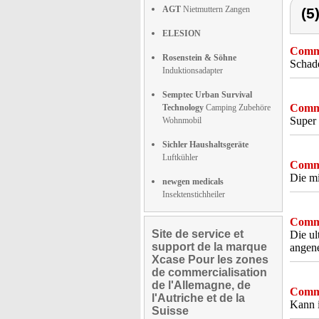
AGT
Nietmuttern Zangen
(5
ELESION
Comme
Rosenstein & Söhne
Schade
Induktionsadapter
Semptec Urban Survival
Comme
Technology
Camping Zubehöre
Super 
Wohnmobil
Sichler Haushaltsgeräte
Luftkühler
Comme
Die mi
newgen medicals
Insektenstichheiler
Comme
Site de service et
Die ul
support de la marque
angene
Xcase Pour les zones
de commercialisation
de l'Allemagne, de
Comme
l'Autriche et de la
Kann i
Suisse