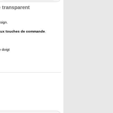
e transparent
sign.
t aux touches de commande
.
e doigt