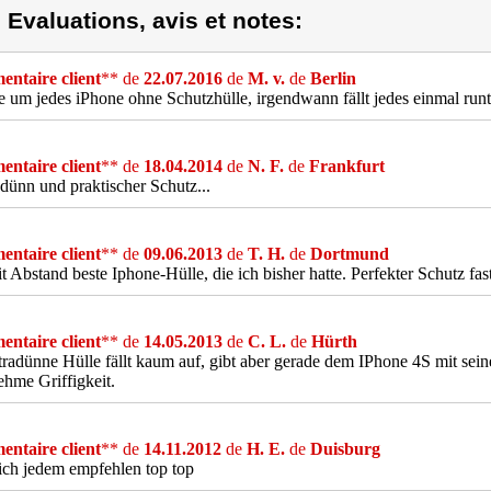
) Evaluations, avis et notes:
ntaire client
** de
22.07.2016
de
M. v.
de
Berlin
 um jedes iPhone ohne Schutzhülle, irgendwann fällt jedes einmal runt
ntaire client
** de
18.04.2014
de
N. F.
de
Frankfurt
dünn und praktischer Schutz...
ntaire client
** de
09.06.2013
de
T. H.
de
Dortmund
t Abstand beste Iphone-Hülle, die ich bisher hatte. Perfekter Schutz fas
ntaire client
** de
14.05.2013
de
C. L.
de
Hürth
tradünne Hülle fällt kaum auf, gibt aber gerade dem IPhone 4S mit seine
hme Griffigkeit.
ntaire client
** de
14.11.2012
de
H. E.
de
Duisburg
ch jedem empfehlen top top