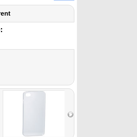
rent
: