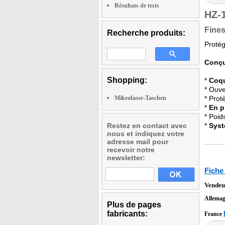
Résultats de tests
HZ-
Fines
Recherche produits:
Protég
Conçu
Shopping:
*
Coqu
* Ouve
Mikrofaser-Taschen
* Prot
*
En p
* Poid
Restez en contact avec
*
Syst
nous et indiquez votre
adresse mail pour
recevoir notre
newsletter:
Fiche
Vendeu
Allema
Plus de pages
fabricants:
France