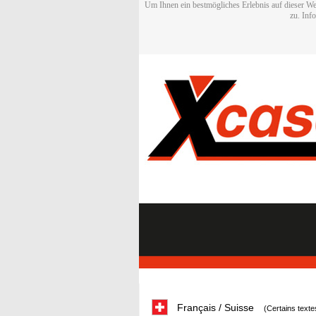
Um Ihnen ein bestmögliches Erlebnis auf dieser We
zu. Inf
Français / Suisse
(Certains texte