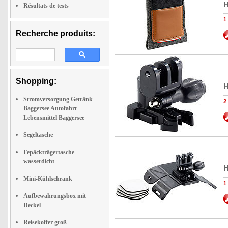
H
Résultats de tests
1
Recherche produits:
Shopping:
H
Stromversorgung Getränk
2
Baggersee Autofahrt
Lebensmittel Baggersee
Segeltasche
Fepäckträgertasche
wasserdicht
H
Mini-Kühlschrank
1
Aufbewahrungsbox mit
Deckel
Reisekoffer groß