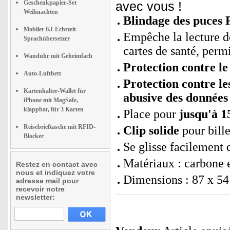
Geschenkpapier-Set
avec vous !
Weihnachten
Blindage des puces
Mobiler KI-Echtzeit-
Empêche la lecture des
Sprachübersetzer
cartes de santé, permi
Wanduhr mit Geheimfach
Protection contre le
Auto-Luftbett
Protection contre le
Kartenhalter-Wallet für
abusive des données
iPhone mit MagSafe,
klappbar, für 3 Karten
Place pour
jusqu'à 1
Reisebrieftasche mit RFID-
Clip solide
pour bille
Blocker
Se glisse facilement
Matériaux : carbone e
Restez en contact avec
nous et indiquez votre
Dimensions : 87 x 54
adresse mail pour
recevoir notre
newsletter: