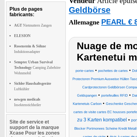
Vendeur
Article epuis
Geldbörse
Plus de pages
fabricants:
PEARL € 8
Allemagne
AGT
Nietmuttern Zangen
ELESION
Nuage de mot
Rosenstein & Söhne
Induktionsadapter
Kartenetui 
Semptec Urban Survival
Technology
Camping Zubehöre
•
•
porte-cartes
pochettes de cartes
Dol
Wohnmobil
Protectoren Premium Ausweise Hüllen Tasc
Sichler Haushaltsgeräte
Cardprotectoren Geldbörsen Compac
Luftkühler
•
•
Geldspangen
portefeuilles RFID
Dat
newgen medicals
•
Kartenetuis Carbon
Geschenke Geschenkt
Insektenstichheiler
cartes de visite cartes EC housses portef
zu 3 Karten kompatibel
•
por
Site de service et
support de la marque
Blocker Portmonees Scheine Kredit Metal
Xcase Pour les zones
•
cartes de visite
étuis à cartes de 