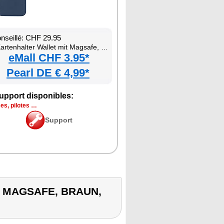
onseillé: CHF 29.95
tenhalter Wallet mit Magsafe, braun, für bis zu 3 Karten kompatibel
eMall CHF 3.95*
Pearl DE € 4,99*
upport disponibles:
es, pilotes …
Support
T MAGSAFE, BRAUN,