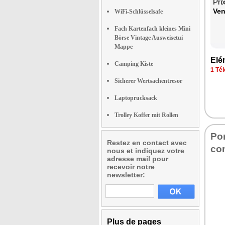
Pri
Ven
WiFi-Schlüsselsafe
Fach Kartenfach kleines Mini
Börse Vintage Ausweisetui
Mappe
Elé
Camping Kiste
1 Tél
Sicherer Wertsachentresor
Laptoprucksack
Trolley Koffer mit Rollen
Po
Restez en contact avec
com
nous et indiquez votre
adresse mail pour
recevoir notre
newsletter:
Plus de pages