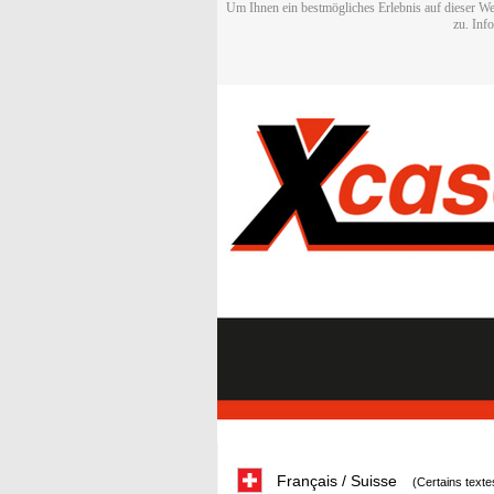
Um Ihnen ein bestmögliches Erlebnis auf dieser We
zu. Inf
Français / Suisse
(Certains texte