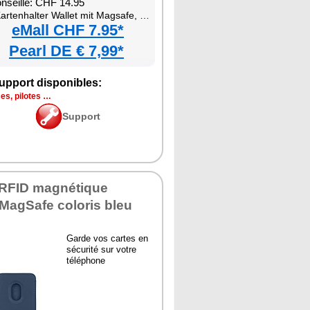
onseillé: CHF 14.95
tenhalter Wallet mit Magsafe, braun, für bis zu 3 Karten kompatibel
eMall CHF 7.95*
Pearl DE € 7,99*
upport disponibles:
es, pilotes …
Support
 RFID magnétique
MagSafe coloris bleu
Garde vos cartes en
sécurité sur votre
téléphone