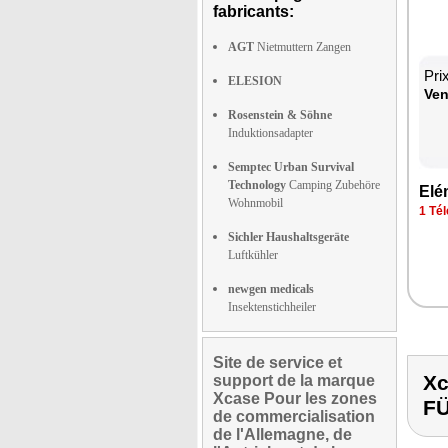
fabricants:
AGT
Nietmuttern Zangen
Pri
ELESION
Ven
Rosenstein & Söhne
Induktionsadapter
Semptec Urban Survival
Technology
Camping Zubehöre
Elé
Wohnmobil
1 Tél
Sichler Haushaltsgeräte
Luftkühler
newgen medicals
Insektenstichheiler
Site de service et
X
support de la marque
Xcase Pour les zones
FÜ
de commercialisation
de l'Allemagne, de