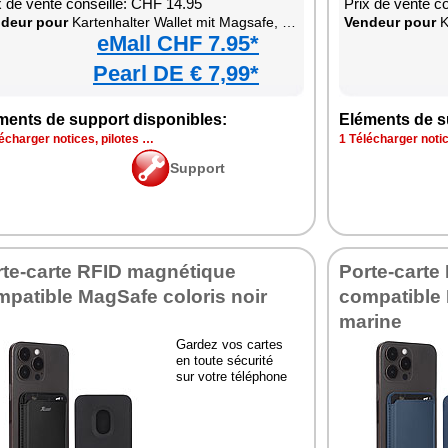
x de vente conseillé: CHF 14.95
Prix de vente c
deur pour
Kartenhalter Wallet mit Magsafe, braun, für bis zu 3 Karten kompatibel
Vendeur pour
Kar
eMall CHF 7.95*
Pearl DE € 7,99*
ments de support disponibles:
Eléments de s
écharger notices, pilotes …
1 Télécharger notic
Support
rte-carte RFID magnétique
Porte-carte
patible MagSafe coloris noir
compatible 
marine
Gardez vos cartes
en toute sécurité
sur votre téléphone