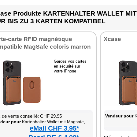
case Produkte KARTENHALTER WALLET MI
R BIS ZU 3 KARTEN KOMPATIBEL
rte-carte RFID magnétique
Xcase
mpatible MagSafe coloris marron
Gardez vos cartes
en sécurité sur
votre iPhone !
x de vente conseillé: CHF 29.95
Vendeur pour
Kar
deur pour
Kartenhalter Wallet mit Magsafe, braun, für bis zu 3 Karten kompatibel
eMall CHF 3.95*