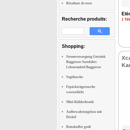
Résultats de tests
Elé
Recherche produits:
1 Tél
Shopping:
Stromversorgung Getränk
Xca
Baggersee Autofahrt
Kar
Lebensmittel Baggersee
Segeltasche
Fepäckträgertasche
wasserdicht
Mini-Kühlschrank
Aufbewahrungsbox mit
Deckel
Reisekoffer groß