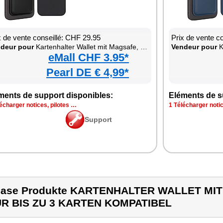
x de vente conseillé: CHF 29.95
Prix de vente c
deur pour
Kartenhalter Wallet mit Magsafe, braun, für bis zu 3 Karten kompatibel
Vendeur pour
Kar
eMall CHF 3.95*
Pearl DE € 4,99*
ments de support disponibles:
Eléments de s
écharger notices, pilotes …
1 Télécharger notic
Support
case Produkte KARTENHALTER WALLET MI
R BIS ZU 3 KARTEN KOMPATIBEL