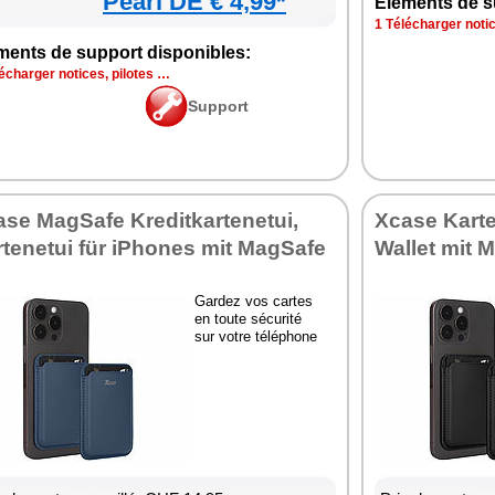
Pearl DE € 4,99*
Eléments de s
1 Télécharger notic
ments de support disponibles:
écharger notices, pilotes …
Support
se MagSafe Kreditkartenetui,
Xcase Karte
tenetui für iPhones mit MagSafe
Wallet mit 
Gardez vos cartes
en toute sécurité
sur votre téléphone