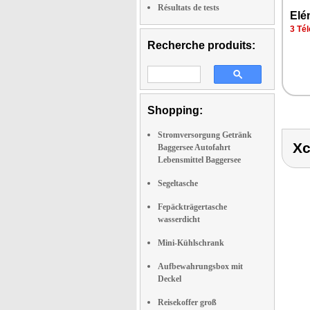
Résultats de tests
Elé
3 Tél
Recherche produits:
Shopping:
Stromversorgung Getränk
Xc
Baggersee Autofahrt
Lebensmittel Baggersee
Segeltasche
Fepäckträgertasche
wasserdicht
Mini-Kühlschrank
Aufbewahrungsbox mit
Deckel
Reisekoffer groß