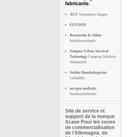
fabricants:
AGT
Nietmuttern Zangen
ELESION
Rosenstein & Söhne
Induktionsadapter
Semptec Urban Survival
Technology
Camping Zubehöre
Wohnmobil
Sichler Haushaltsgeräte
Luftkühler
newgen medicals
Insektenstichheiler
Site de service et
support de la marque
Xcase Pour les zones
de commercialisation
de l'Allemagne, de