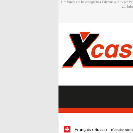
Um Ihnen ein bestmögliches Erlebnis auf dieser We
zu. Inf
Français / Suisse
(Certains texte