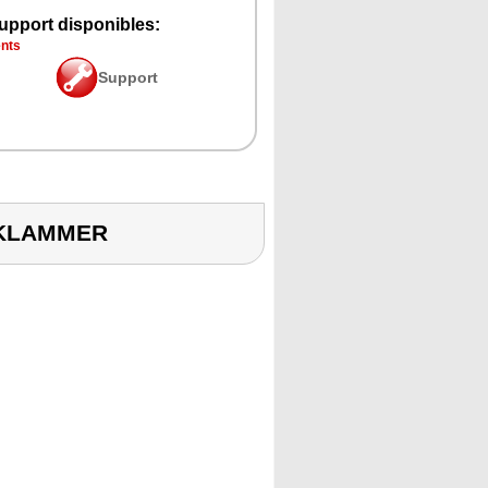
upport disponibles:
ents
Support
DKLAMMER