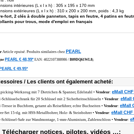
is : noir
nsions intérieures (L x l x h) : 305 x 195 x 170 mm
nsions extérieures (L x l x h) : 310 x 200 x 200 mm, poids : 4,3 kg
re-fort, 2 clés à double panneton, tapis en feutre, 4 patins en feutr
ollants pour trous, mode d'emploi en français
PEARL
r
Article epuisé. Produits similaires chez
PEARL € 48,99*
gne
EAN:
4022107388986
/
B09DQ61WL8;
PEARL € 49,95*
essoires / Les clients ont également acheté:
eMall CHF 
picking-Werkzeug mit 7 Dietrichen & Spanner, Edelstahl •
Vendeur
:
eMall 
l-Schlüsselschrank für 20 Schlüssel mit 2 Sicherheitsschlüsseln •
Vendeur
:
eMall 
l-Tresor in Buchform, getarnt als Reiseführer, echte Buchseiten •
Vendeur
:
eMall CHF 
er-Set 15-tlg. mit HSS-Metallbohrer, Holz- & Steinbohrer •
Vendeur
:
e
-Schlüssel-Safe zur Wandmontage, 1-mm-Aluminium, Zahlenschloss •
Vendeur
:
) Télécharger notices, pilotes, vidéos …: