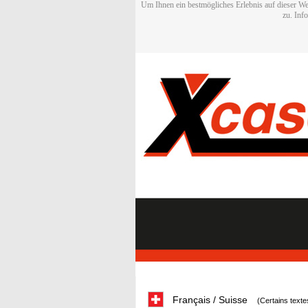
Um Ihnen ein bestmögliches Erlebnis auf dieser We
zu. Inf
Français / Suisse
(Certains texte