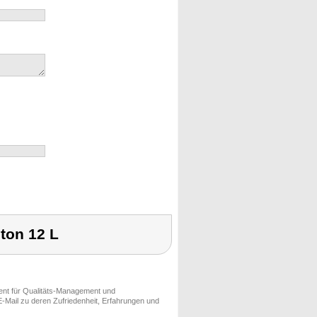
eton 12 L
ment für Qualitäts-Management und
-Mail zu deren Zufriedenheit, Erfahrungen und