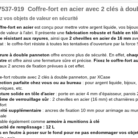
7537-919
Coffre-fort en acier avec 2 clés à do
z vos objets de valeur en sécurité
ffre-fort en acier
est conçu pour mettre votre argent liquide, vos bijou
 de valeur à l'abri. Il présente une
fabrication robuste et fiable en tô
e résistant aux rayures
, ainsi que
2 chevilles en acier de 16 mm
ave
t : le coffre-fort résiste à toutes les tentatives d'ouverture par la force !
rrure à double panneton
offre encore plus de sécurité. En effet,
chaqu
utre
et offre ainsi une fermeture sûre et précise.
Fixez le coffre-fort 
aux 2 ancres de fixation prévues à cet effet.
re-fort robuste avec 2 clés à double panneton, par XCase
ection parfaite chez vous ou au bureau
: pour argent liquide, bijoux
oniques, etc.
cture solide en tôle d'acier
: porte en acier 4 mm d'épaisseur, parois
ème de verrouillage sûr
: 2 chevilles en acier (16 mm) et charnières pl
fort
rité supplémentaire
: ancres de fixation 10 mm pour arrimage au mur 
nale
lisable également comme
armoire à munitions à clé
cité de remplissage : 12 L
s en feutre à poser sur le fond pour ne pas endommager vos objet