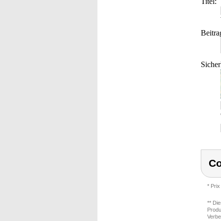
Titel:
Beitra
Sicher
Co
* Prix
** Di
Produ
Verbe