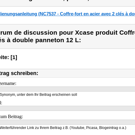
ienungsanleitung (NC7537 - Coffre-fort en acier avec 2 clés à d
rum de discussion pour Xcase produit Coffre
és à double panneton 12 L:
ite: [1]
trag schreiben:
zername:
Synonym, unter dem Ihr Beitrag erscheinen soll
l:
um Beitrag:
Weiterführender Link zu Ihrem Beitrag z.B. (Youtube, Picasa, Blogeintrag o.a.)