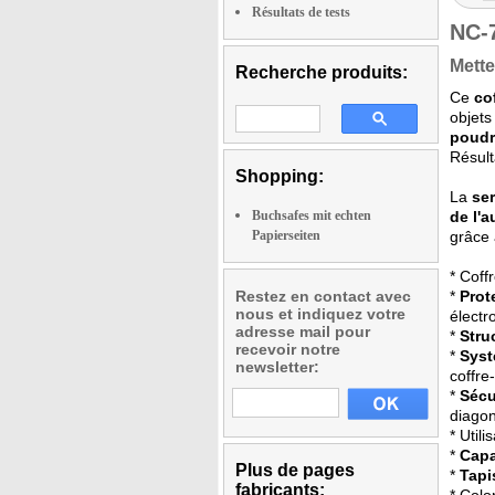
Résultats de tests
NC-
Mette
Recherche produits:
Ce
co
objets
poudr
Résulta
Shopping:
La
se
Buchsafes mit echten
de l'a
Papierseiten
grâce 
* Coff
Restez en contact avec
*
Prot
nous et indiquez votre
électr
adresse mail pour
*
Stru
recevoir notre
*
Syst
newsletter:
coffre-
*
Sécu
diago
* Uti
*
Capa
Plus de pages
*
Tapi
fabricants: