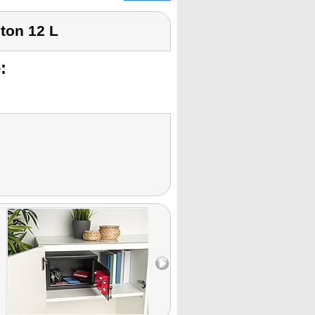
eton 12 L
: