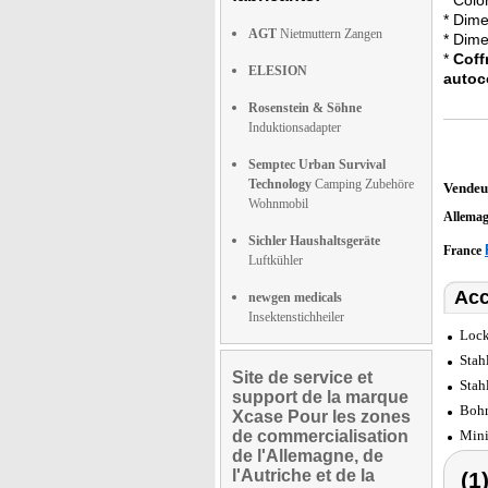
* Color
* Dime
AGT
Nietmuttern Zangen
* Dime
*
Coff
ELESION
autoc
Rosenstein & Söhne
Induktionsadapter
Semptec Urban Survival
Technology
Camping Zubehöre
Vendeu
Wohnmobil
Allema
Sichler Haushaltsgeräte
France
Luftkühler
Acc
newgen medicals
Insektenstichheiler
Lock
Stah
Site de service et
Stah
support de la marque
Bohr
Xcase Pour les zones
de commercialisation
Mini
de l'Allemagne, de
l'Autriche et de la
(1