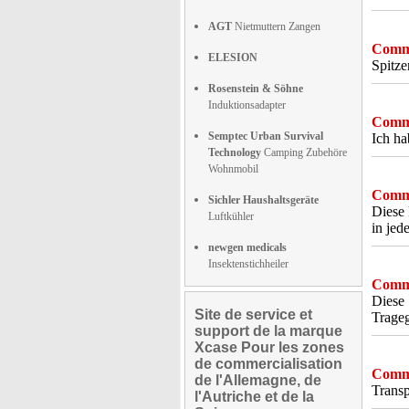
AGT
Nietmuttern Zangen
Comme
ELESION
Spitze
Rosenstein & Söhne
Induktionsadapter
Comme
Semptec Urban Survival
Ich ha
Technology
Camping Zubehöre
Wohnmobil
Comme
Sichler Haushaltsgeräte
Diese 
Luftkühler
in jed
newgen medicals
Insektenstichheiler
Comme
Diese 
Site de service et
Trageg
support de la marque
Xcase Pour les zones
de commercialisation
Comme
de l'Allemagne, de
Transp
l'Autriche et de la