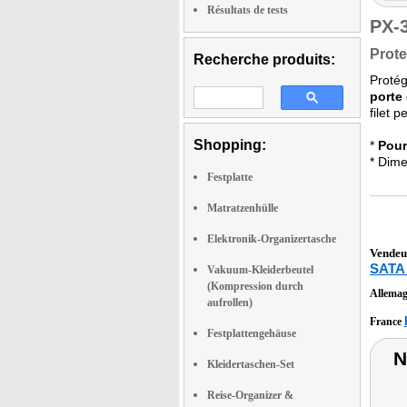
Résultats de tests
PX-
Prote
Recherche produits:
Protég
porte
filet 
Shopping:
*
Pour
* Dime
Festplatte
Matratzenhülle
Elektronik-Organizertasche
Vendeu
SATA 
Vakuum-Kleiderbeutel
(Kompression durch
Allema
aufrollen)
France
Festplattengehäuse
N
Kleidertaschen-Set
Reise-Organizer &