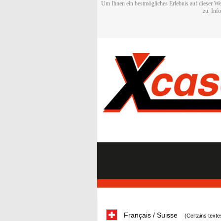
Um Ihnen ein bestmögliches Erlebnis auf dieser We
zu. Inf
Français / Suisse
(Certains texte