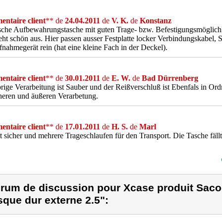
ntaire client
** de
24.04.2011
de
V. K.
de
Konstanz
sche Aufbewahrungstasche mit guten Trage- bzw. Befestigungsmöglichkeit
eht schön aus. Hier passen ausser Festplatte locker Verbindungskabel,
nahmegerät rein (hat eine kleine Fach in der Deckel).
ntaire client
** de
30.01.2011
de
E. W.
de
Bad Dürrenberg
rige Verarbeitung ist Sauber und der Reißverschluß ist Ebenfals in Ordn
neren und äußeren Verarbetung.
ntaire client
** de
17.01.2011
de
H. S.
de
Marl
 sicher und mehrere Trageschlaufen für den Transport. Die Tasche fäll
rum de discussion pour Xcase produit Saco
sque dur externe 2.5":