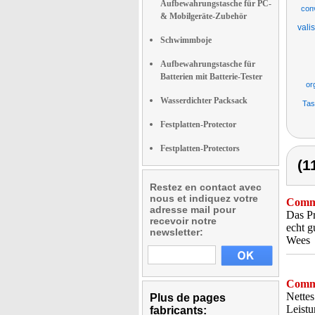
Aufbewahrungstasche für PC-
con
& Mobilgeräte-Zubehör
vali
Schwimmboje
Aufbewahrungstasche für
Batterien mit Batterie-Tester
or
Wasserdichter Packsack
Tas
Festplatten-Protector
Festplatten-Protectors
(1
Restez en contact avec
nous et indiquez votre
Comme
adresse mail pour
Das Pr
recevoir notre
echt g
newsletter:
Wees
Comme
Nettes
Plus de pages
Leistu
fabricants: