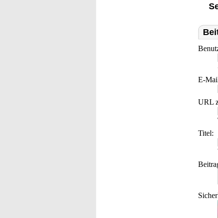
Se
Bei
Benut
E-Mai
URL z
Titel:
Beitra
Sicher