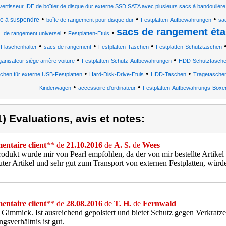
vertisseur IDE de boîtier de disque dur externe SSD SATA avec plusieurs sacs à bandoulière
•
•
•
se à suspendre
boîte de rangement pour disque dur
Festplatten-Aufbewahrungen
sac
sacs de rangement ét
•
•
de rangement universel
Festplatten-Etuis
•
•
•
Flaschenhalter
sacs de rangement
Festplatten-Taschen
Festplatten-Schutztaschen
•
•
ganisateur siège arrière voiture
Festplatten-Schutz-Aufbewahrungen
HDD-Schutztasch
•
•
•
chen für externe USB-Festplatten
Hard-Disk-Drive-Etuis
HDD-Taschen
Tragetasche
•
•
Kinderwagen
accessoire d'ordinateur
Festplatten-Aufbewahrungs-Boxe
1) Evaluations, avis et notes:
ntaire client
** de
21.10.2016
de
A. S.
de
Wees
odukt wurde mir von Pearl empfohlen, da der von mir bestellte Artikel zu
uter Artikel und sehr gut zum Transport von externen Festplatten, würde
ntaire client
** de
28.08.2016
de
T. H.
de
Fernwald
 Gimmick. Ist ausreichend gepolstert und bietet Schutz gegen Verkratzen
ngsverhältnis ist gut.