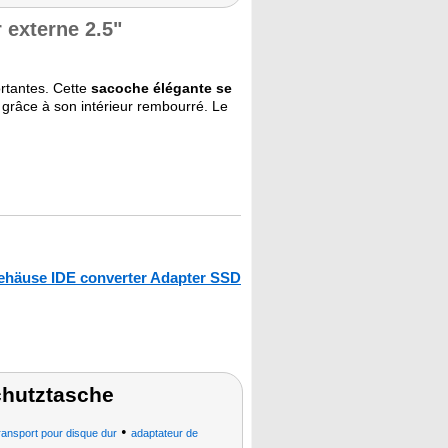
 externe 2.5"
rtantes. Cette
sacoche élégante se
grâce à son intérieur rembourré. Le
gehäuse IDE converter Adapter SSD
chutztasche
•
ransport pour disque dur
adaptateur de