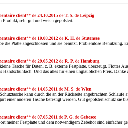
ntaire client
** de
24.10.2015
de
T. S.
de
Leipzig
n Produkt, sehr gut und weich gepolstert.
ntaire client
** de
19.08.2012
de
K. H.
de
Stutensee
be die Platte angeschlossen und sie benutzt. Problemlose Benutzung. 
ntaire client
** de
29.05.2012
de
R. P.
de
Hamburg
kleine Tasche für Daten, z. B. externe Festplatte, überzeugt. Flottes A
es Handschuhfach. Und das alles für einen unglaublichen Preis. Dank
ntaire client
** de
14.05.2011
de
M. S.
de
Wien
Schutztasche kann durch die an der Rückseite angebrachten Schlaufe 
urt einer anderen Tasche befestigt werden. Gut gepolstert schütz sie bi
ntaire client
** de
07.05.2011
de
P. G.
de
Gebesee
ort meiner Festplatte und dem notwendigem Zebehör sind einfacher g