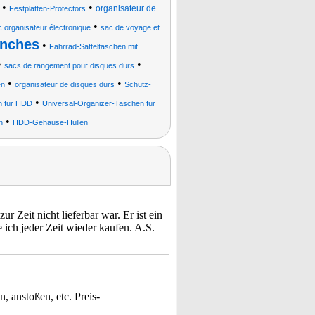
•
•
organisateur de
Festplatten-Protectors
•
 organisateur électronique
sac de voyage et
anches
•
Fahrrad-Satteltaschen mit
•
•
sacs de rangement pour disques durs
•
•
en
organisateur de disques durs
Schutz-
•
n für HDD
Universal-Organizer-Taschen für
•
n
HDD-Gehäuse-Hüllen
r Zeit nicht lieferbar war. Er ist ein
 ich jeder Zeit wieder kaufen. A.S.
, anstoßen, etc. Preis-