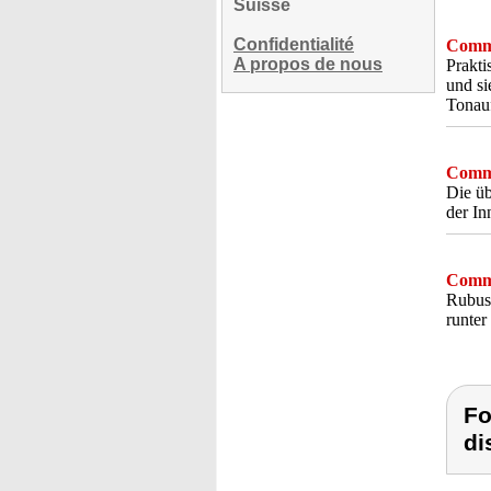
Suisse
Confidentialité
Comme
A propos de nous
Prakti
und si
Tonauf
Comme
Die üb
der In
Comme
Rubust
runter
Fo
di