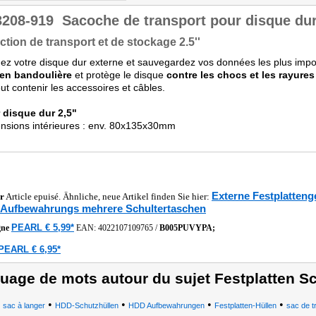
3208-919
Sacoche de transport pour disque dur
ction de transport et de stockage 2.5''
ez votre disque dur externe et sauvegardez vos données les plus impo
 en bandoulière
et protège le disque
contre les chocs et les rayures
peut contenir les accessoires et câbles.
 disque dur 2,5"
nsions intérieures : env. 80x135x30mm
Externe Festplatten
r
Article epuisé. Ähnliche, neue Artikel finden Sie hier:
Aufbewahrungs mehrere Schultertaschen
PEARL € 5,99*
gne
EAN:
4022107109765
/
B005PUVYPA;
PEARL € 6,95*
uage de mots autour du sujet Festplatten S
•
•
•
•
sac à langer
HDD-Schutzhüllen
HDD Aufbewahrungen
Festplatten-Hüllen
sac de t