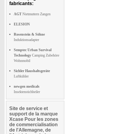
fabricants:
AGT
Nietmuttern Zangen
ELESION
Rosenstein & Söhne
Induktionsadapter
Semptec Urban Survival
Technology
Camping Zubehöre
Wohnmobil
Sichler Haushaltsgeräte
Luftkühler
newgen medicals
Insektenstichheiler
Site de service et
support de la marque
Xcase Pour les zones
de commercialisation
de l'Allemagne, de