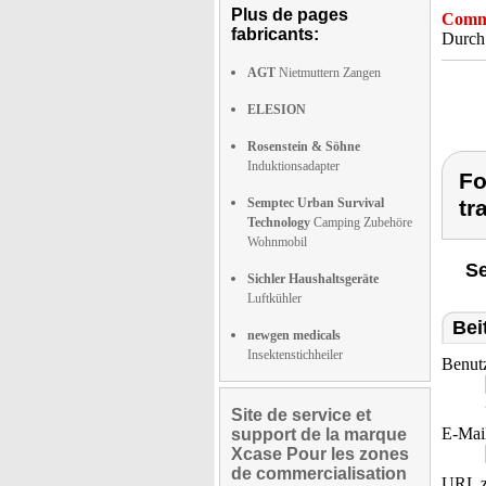
Plus de pages
Comme
fabricants:
Durch 
AGT
Nietmuttern Zangen
ELESION
Rosenstein & Söhne
Induktionsadapter
Fo
Semptec Urban Survival
tr
Technology
Camping Zubehöre
Wohnmobil
Se
Sichler Haushaltsgeräte
Luftkühler
Bei
newgen medicals
Insektenstichheiler
Benut
Site de service et
E-Mai
support de la marque
Xcase Pour les zones
de commercialisation
URL z