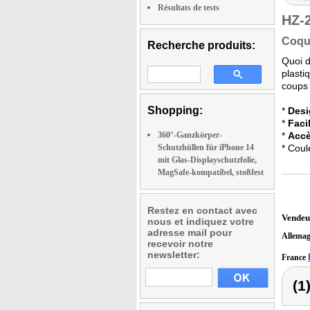
Résultats de tests
HZ-
Coqu
Recherche produits:
Quoi d
plasti
coups 
Shopping:
*
Desi
*
Faci
360°-Ganzkörper-
*
Accè
Schutzhüllen für iPhone 14
* Coul
mit Glas-Displayschutzfolie,
MagSafe-kompatibel, stoßfest
Restez en contact avec
Vendeu
nous et indiquez votre
adresse mail pour
Allema
recevoir notre
newsletter:
France
(1