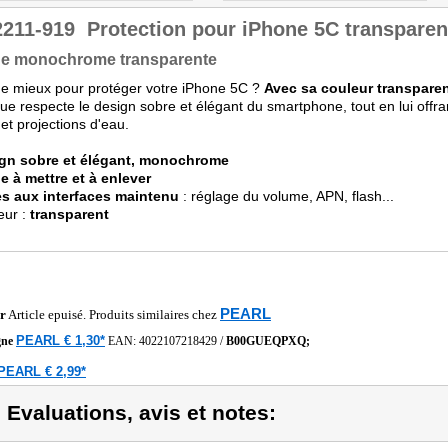
2211-919
Protection pour iPhone 5C transparen
e monochrome transparente
e mieux pour protéger votre iPhone 5C ?
Avec sa couleur transpar
que respecte le design sobre et élégant du smartphone, tout en lui offrant
et projections d'eau.
gn sobre et élégant, monochrome
le à mettre et à enlever
s aux interfaces maintenu
: réglage du volume, APN, flash...
eur :
transparent
PEARL
r
Article epuisé. Produits similaires chez
PEARL € 1,30*
gne
EAN:
4022107218429
/
B00GUEQPXQ;
PEARL € 2,99*
) Evaluations, avis et notes: