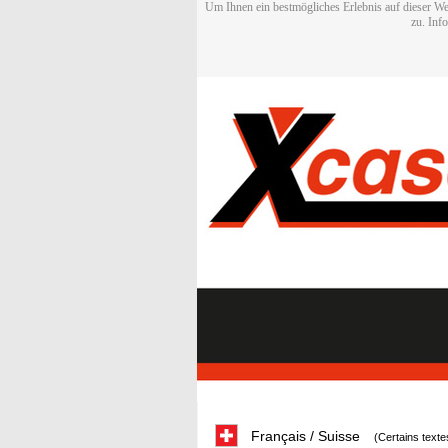
Um Ihnen ein bestmögliches Erlebnis auf dieser We
zu. Inf
Français / Suisse
(Certains texte