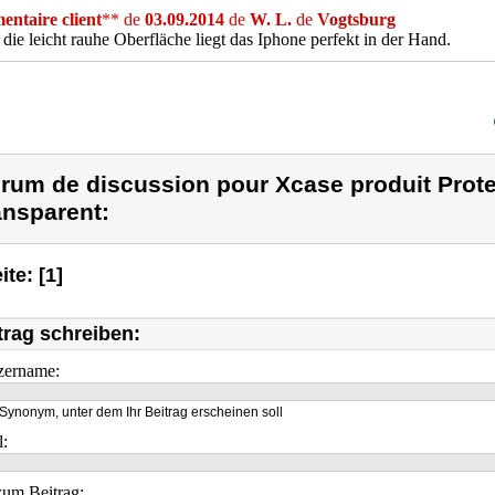
ntaire client
** de
03.09.2014
de
W. L.
de
Vogtsburg
die leicht rauhe Oberfläche liegt das Iphone perfekt in der Hand.
rum de discussion pour Xcase produit Prot
ansparent:
ite: [1]
trag schreiben:
zername:
Synonym, unter dem Ihr Beitrag erscheinen soll
l:
um Beitrag: