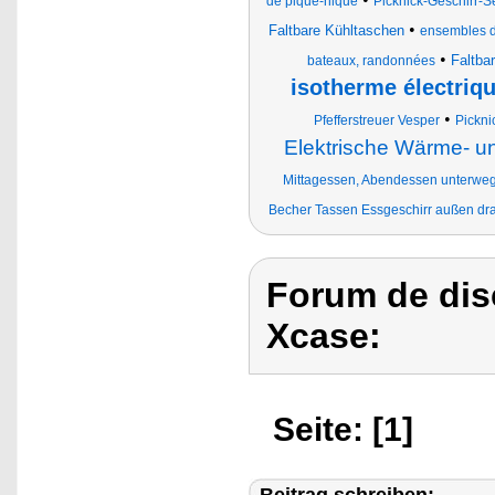
de pique-nique
Picknick-Geschirr-S
•
Faltbare Kühltaschen
ensembles de
•
Faltba
bateaux, randonnées
isotherme électriq
•
Pfefferstreuer Vesper
Pickni
Elektrische Wärme- u
Mittagessen, Abendessen unterwegs
Becher Tassen Essgeschirr außen d
Forum de dis
Xcase:
Seite: [1]