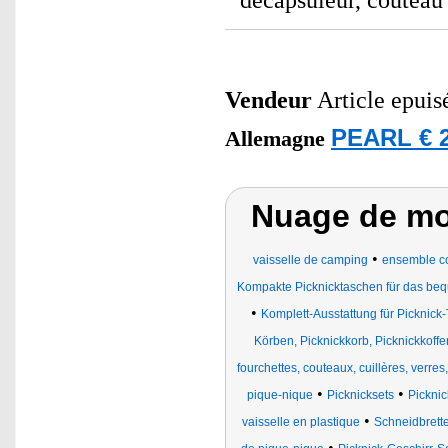
décapsuleur, couteau
Vendeur
Article epuis
PEARL € 2
Allemagne
Nuage de mot
•
vaisselle de camping
ensemble co
Kompakte Picknicktaschen für das be
•
Komplett-Ausstattung für Picknick
Körben, Picknickkorb, Picknickkoff
fourchettes, couteaux, cuillères, verres,
•
•
pique-nique
Picknicksets
Pickni
•
vaisselle en plastique
Schneidbrett
•