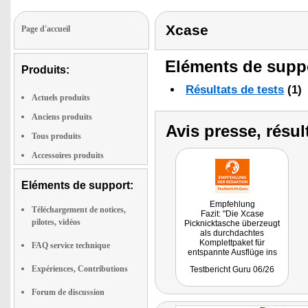
Xcase
Page d'accueil
Eléments de suppo
Produits:
Résultats de tests
(1)
Actuels produits
Anciens produits
Avis presse, résul
Tous produits
Accessoires produits
Eléments de support:
Empfehlung
Téléchargement de notices,
Fazit: "Die Xcase
pilotes, vidéos
Picknicktasche überzeugt
als durchdachtes
Komplettpaket für
FAQ service technique
entspannte Ausflüge ins
Grüne. Die Kombination
Expériences, Contributions
Testbericht Guru 06/26
aus hochwertig
organisierter Ausstattung,
kompakter Transportlösung
Forum de discussion
und sofortiger