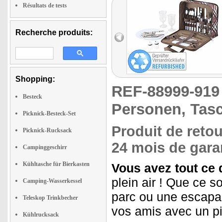
Einsatzbereitschaft macht
Résultats de tests
das Set zu einem
praktischen Begleiter für
Picknick, Camping und
Freizeit."
Recherche produits:
Shopping:
REF-88999-91
Besteck
Personen, Tasc
Picknick-Besteck-Set
Produit de retou
Picknick-Rucksack
24 mois de garan
Campinggeschirr
Kühltasche für Bierkasten
Vous avez tout ce q
plein air ! Que ce 
Camping-Wasserkessel
parc ou une escapad
Teleskop Trinkbecher
vos amis avec un pi
Kühlrucksack