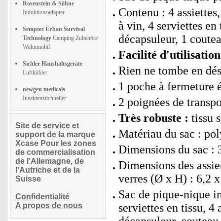
Rosenstein & Söhne
Contenu : 4 assiettes,
Induktionsadapter
à vin, 4 serviettes en
Semptec Urban Survival
décapsuleur, 1 coutea
Technology
Camping Zubehöre
Wohnmobil
Facilité d'utilisation
Sichler Haushaltsgeräte
Rien ne tombe en dés
Luftkühler
1 poche à fermeture éc
newgen medicals
Insektenstichheiler
2 poignées de transpo
Très robuste :
tissu s
Site de service et
Matériau du sac : pol
support de la marque
Xcase Pour les zones
Dimensions du sac : 3
de commercialisation
de l'Allemagne, de
Dimensions des assiet
l'Autriche et de la
verres (Ø x H) : 6,2 
Suisse
Sac de pique-nique in
Confidentialité
A propos de nous
serviettes en tissu, 4