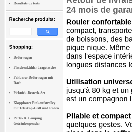
Retour de livrai
Résultats de tests
24 mois de garan
Recherche produits:
Rouler confortable
compact, transporte
de boissons, des b
pique-nique. Même l
Shopping:
dans l'espace intér
Bollerwagen
longues distances l
Flaschenkühler Tragetasche
Faltbarer Bollerwagen mit
Utilisation universe
Dach
jusqu'à 80 kg et un 
Picknick-Besteck-Set
est un compagnon i
Klappbarer Einkaufstrolley
mit Teleskop-Griff und Rollen
Pliable et compact 
Party- & Camping
quelques gestes. Vo
Getränkespender