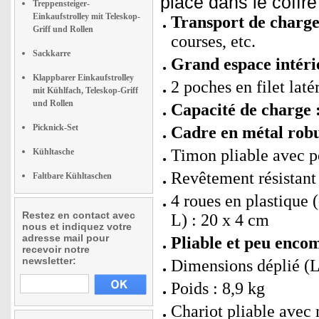
place dans le coffre
Treppensteiger-
Einkaufstrolley mit Teleskop-
Transport de charge
Griff und Rollen
courses, etc.
Sackkarre
Grand espace intéri
Klappbarer Einkaufstrolley
2 poches en filet laté
mit Kühlfach, Teleskop-Griff
und Rollen
Capacité de charge 
Picknick-Set
Cadre en métal rob
Timon pliable avec 
Kühltasche
Revêtement résistant
Faltbare Kühltaschen
4 roues en plastique 
Restez en contact avec
L) : 20 x 4 cm
nous et indiquez votre
adresse mail pour
Pliable et peu enco
recevoir notre
newsletter:
Dimensions déplié (L 
Poids : 8,9 kg
Chariot pliable avec