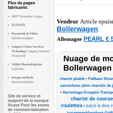
Plus de pages
fabricants:
AGT
Nietmuttern Zangen
Vendeur
Article epuisé
ELESION
Bollerwagen
Rosenstein & Söhne
PEARL € 5
Allemagne
Induktionsadapter
Semptec Urban Survival
Technology
Camping Zubehöre
Wohnmobil
Nuage de mot
Sichler Haushaltsgeräte
Bollerwagen
Luftkühler
newgen medicals
•
chariot pliable
Faltbare Str
Insektenstichheiler
caoutchouc plein chariots de j
•
Herrentage Gruppen Transp
Site de service et
chariot de cours
support de la marque
roulettes
Xcase Pour les zones
sacs à dos r
•
de commercialisation
zusammenklappbare Griffe 