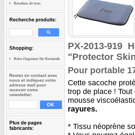
Résultats de tests
Recherche produits:
PX-2013-919
H
Shopping:
"Protector Ski
Reise-Organizer für Kosmetik
Pour portable 17
Restez en contact avec
nous et indiquez votre
Cette sacoche protè
adresse mail pour
trop de place ! Tout
recevoir notre
newsletter:
mousse viscoélasti
rayures.
Plus de pages
* Tissu néoprène so
fabricants: