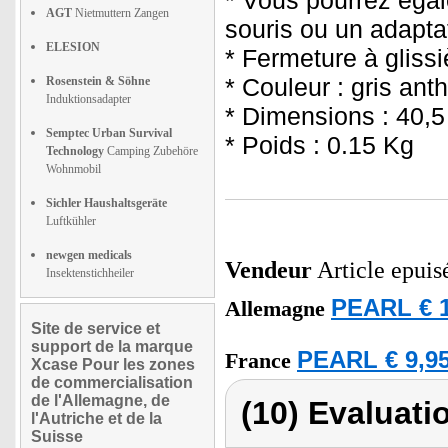
* Vous pourrez égale
AGT
Nietmuttern Zangen
souris ou un adapta
ELESION
* Fermeture à glissi
* Couleur : gris anth
Rosenstein & Söhne
Induktionsadapter
* Dimensions : 40,5
Semptec Urban Survival
* Poids : 0.15 Kg
Technology
Camping Zubehöre
Wohnmobil
Sichler Haushaltsgeräte
Luftkühler
newgen medicals
Vendeur
Article epuis
Insektenstichheiler
PEARL € 1
Allemagne
Site de service et
support de la marque
PEARL € 9,95
France
Xcase Pour les zones
de commercialisation
de l'Allemagne, de
(10) Evaluati
l'Autriche et de la
Suisse