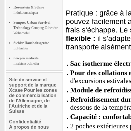
Rosenstein & Söhne
Pratique : grâce à l
Induktionsadapter
pouvez facilement a
Semptec Urban Survival
Technology
Camping Zubehöre
frais s'échappe. Le
Wohnmobil
flexible :
il s'adapt
Sichler Haushaltsgeräte
transporte aisément
Luftkühler
newgen medicals
Sac isotherme élect
Insektenstichheiler
Pour des collations 
d'excursions estivales
Site de service et
support de la marque
Module de refroidis
Xcase Pour les zones
de commercialisation
Refroidissement dur
de l'Allemagne, de
l'Autriche et de la
dessous de la tempér
Suisse
Capacité : confortab
Confidentialité
2 poches extérieures 
A propos de nous