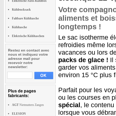
Elektrische Auto-Kühlbox
Votre compagnon
Kühlrucksack
aliments et boi
Faltbare Kühltasche
longtemps !
Kühltasche
Le sac isotherme él
Elektrische Kühltaschen
refroidies même lo
Restez en contact avec
vacances ou lors d
nous et indiquez votre
packs de glace !
Il
adresse mail pour
recevoir notre
garder vos aliment
newsletter:
environ 15 °C plus 
Parfait pour les vo
Plus de pages
fabricants:
ou les courses en p
spécial
, le conten
AGT
Nietmuttern Zangen
lorsque vous débra
ELESION