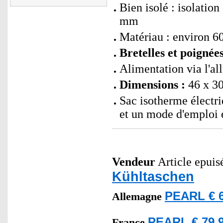
Bien isolé : isolatio
mm
Matériau : environ 
Bretelles et poignée
Alimentation via l'al
Dimensions :
46 x 30
Sac isotherme électri
et un mode d'emploi 
Vendeur
Article epuisé
Kühltaschen
PEARL € 6
Allemagne
PEARL € 79,9
France