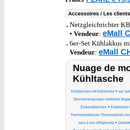
Accessoires / Les client
Netzgleichrichter KB
eMall 
•
Vendeur
:
6er-Set Kühlakkus mi
eMall C
Vendeur
:
Nuage de mot
Kühltasche
•
Kühltaschen mit Kühlmodul
sac is
Stromversorgungen Getränke Bagge
•
Einkaufstaschen
Elektrische
Thermoelektrische Thermoelectric A
•
sacs à dos réfrigérants
Geträn