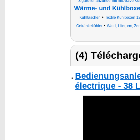
Zigarettenanzündermit mit Aktive K
Wärme- und Kühlboxen
•
Kühltaschen
Textile Kühlboxen 12
•
Getränkekühler
Watt l, Liter, cm, 
(4) Télécharg
Bedienungsanle
électrique - 38 L