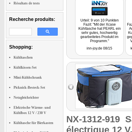
Résultats de tests
Recherche produits:
Urteil: 9 von 10 Punkten
Fazit: "Mit der Xcase
Faz
Kühltasche hat PEARL ein
A
sehr gutes, hochwertig
Ku
gearbeitetes Produkt im
gep
Programm."
V
ma
Shopping:
inn-joy.de 08/15
Kühltaschen
Kühlkissen-Set
Mini-Kühlschrank
Picknick-Besteck-Set
Netzgleichrichter
Elektrische Wärme- und
Kühlbox 12 V / 230 V
NX-1312-919
S
Kühltasche für Bierkasten
électrique 12 V,