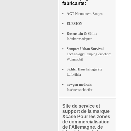
fabricants:
AGT
Nietmuttern Zangen
ELESION
Rosenstein & Söhne
Induktionsadapter
Semptec Urban Survival
Technology
Camping Zubehöre
Wohnmobil
Sichler Haushaltsgeräte
Luftkühler
newgen medicals
Insektenstichheiler
Site de service et
support de la marque
Xcase Pour les zones
de commercialisation
de l'Allemagne, de