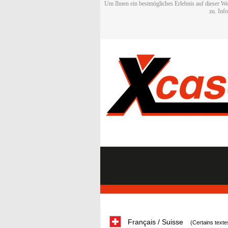
Um Ihnen ein bestmögliches Erlebnis auf dieser We
zu. Inf
Français / Suisse
(Certains texte