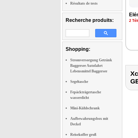
Résultats de tests
Elé
Recherche produits:
2 Tél
Shopping:
Stromversorgung Getränk
Baggersee Autofahrt
Lebensmittel Baggersee
X
G
Segeltasche
Fepäckträgertasche
wasserdicht
Mini-Kühlschrank
Aufbewahrungsbox mit
Deckel
Reisekoffer groß