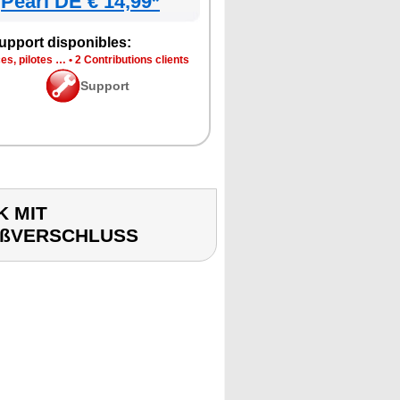
Pearl DE € 14,99*
upport disponibles:
es, pilotes …
•
2 Contributions clients
Support
K MIT
IßVERSCHLUSS