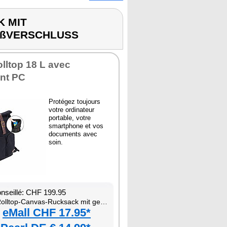
K MIT
IßVERSCHLUSS
olltop 18 L avec
nt PC
Protégez toujours
votre ordinateur
portable, votre
smartphone et vos
documents avec
soin.
onseillé: CHF 199.95
top-Canvas-Rucksack mit gepolstertem Laptop-Fach und Eck-Reißverschluss
eMall CHF 17.95*