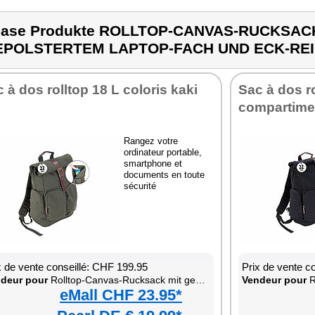
case Produkte ROLLTOP-CANVAS-RUCKSAC
EPOLSTERTEM LAPTOP-FACH UND ECK-RE
 à dos rolltop 18 L coloris kaki
Sac à dos r
compartime
Rangez votre
ordinateur portable,
smartphone et
documents en toute
sécurité
x de vente conseillé: CHF 199.95
Prix de vente c
deur pour
Rolltop-Canvas-Rucksack mit gepolstertem Laptop-Fach und Eck-Reißverschluss
Vendeur pour
Roll
eMall CHF 23.95*