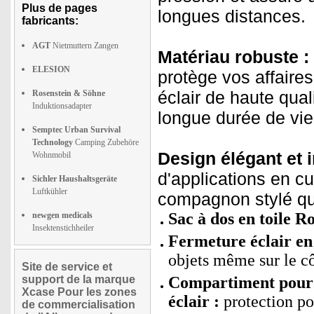
Plus de pages
longues distances.
fabricants:
AGT
Nietmuttern Zangen
Matériau robuste :
ELESION
protège vos affaires
éclair de haute qual
Rosenstein & Söhne
Induktionsadapter
longue durée de vie
Semptec Urban Survival
Technology
Camping Zubehöre
Design élégant et 
Wohnmobil
d'applications en cu
Sichler Haushaltsgeräte
Luftkühler
compagnon stylé qu
Sac à dos en toile R
newgen medicals
Insektenstichheiler
Fermeture éclair en
objets même sur le c
Site de service et
support de la marque
Compartiment pour 
Xcase Pour les zones
éclair :
protection pou
de commercialisation