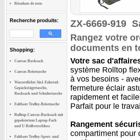
Résultats de tests
Recherche produits:
ZX-6669-919
S
Rangez votre or
documents en to
Shopping:
Votre sac d'affaire
Canvas Rucksack
système Rolltop fle
Canvas-Reisetasche
à vos besoins - ave
Wasserdichte 3in1-Fahrrad-
fermeture éclair as
Gepäckträgertasche,
Rucksack und Schultertasche
rapidement et facil
Parfait pour le trava
Faltbare Trolley-Reisetasche
Rolltop-Canvas-Rucksack mit
gepolstertem Laptop-Fach
Rangement sécurisé
und U-Reißverschluss
compartiment pour o
Faltbare Trolley-Sport- und