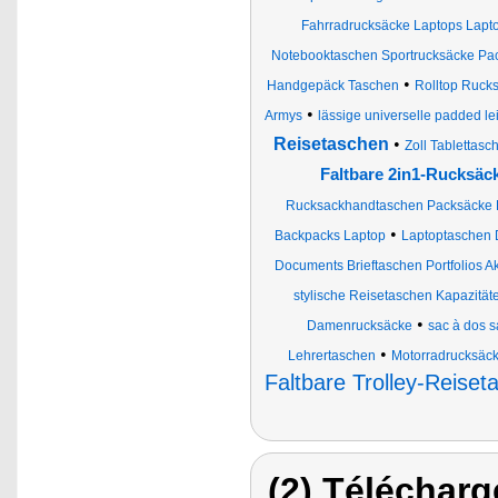
Fahrradrucksäcke Laptops Lapt
Notebooktaschen Sportrucksäcke Pa
•
Handgepäck Taschen
Rolltop Ruck
•
Armys
lässige universelle padded le
Reisetaschen
•
Zoll Tablettas
Faltbare 2in1-Rucksäc
Rucksackhandtaschen Packsäcke 
•
Backpacks Laptop
Laptoptaschen
Documents Brieftaschen Portfolios A
stylische Reisetaschen Kapazität
•
Damenrucksäcke
sac à dos 
•
Lehrertaschen
Motorradrucksäck
Faltbare Trolley-Reiset
(2) Télécharg