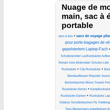
Nuage de mo
main, sac à 
portable
•
sacs de voyage plian
sacs à dos
pour porte-bagages de vél
gepolstertem Laptop-Fach
Schulterpolster Laufrucksäcke Auf
Reisen Unis Motorräder Schulen Liter 
•
•
Rucksäcke
City-Rucksäcke
Bac
Bürokauffrauen Reporter Journ
Büchertaschen Büros Travels Fre
•
Rucksäcke Herren
Kampfrucksäc
•
Rucksäcke Damen
Rucksäcke Lap
Outdoor Schultertaschen Fly Trekkin
Tops Messengers erweiterbare A