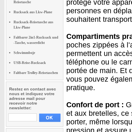
protège votre appare
Reisetasche
personnes en déplac
Rucksack aus Lkw-Plane
souhaitent transport
Rucksack-Reisetasche aus
Lkw-Plane
Compartiments pra
Faltbarer 2in1-Rucksack und
-Tasche, wasserdicht
poches zippées à l'
permettent un accès
Schwimmboje
téléphone ou le carn
USB-Reise-Rucksack
portée de main. Et d
Faltbare Trolley-Reisetaschen
vous pouvez égalem
pratique.
Restez en contact avec
nous et indiquez votre
adresse mail pour
Confort de port :
Gr
recevoir notre
newsletter:
et aux bretelles, ce
porter, même lorsqu
pression et assure