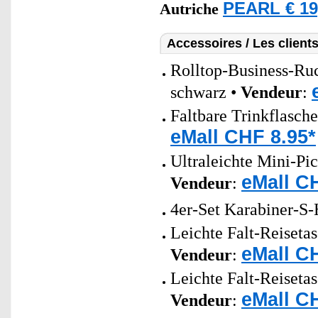
PEARL € 19
Autriche
Accessoires / Les client
Rolltop-Business-Ruc
schwarz •
Vendeur
:
Faltbare Trinkflasch
eMall CHF 8.95*
Ultraleichte Mini-Pi
eMall C
Vendeur
:
4er-Set Karabiner-S
Leichte Falt-Reisetas
eMall C
Vendeur
:
Leichte Falt-Reisetas
eMall C
Vendeur
: