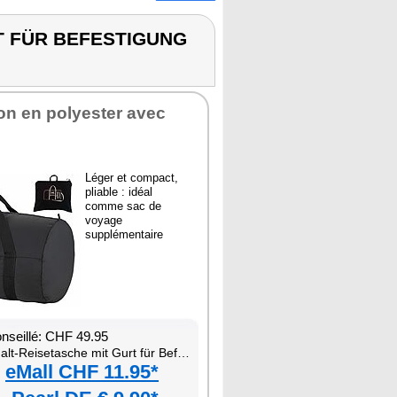
RT FÜR BEFESTIGUNG
n en polyester avec
Léger et compact,
pliable : idéal
comme sac de
voyage
supplémentaire
onseillé: CHF 49.95
t-Reisetasche mit Gurt für Befestigung an Trolley-Stange
eMall CHF 11.95*