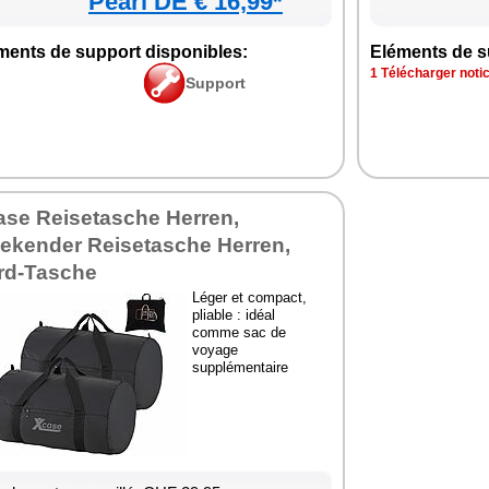
Pearl DE € 16,99*
ments de support disponibles:
Eléments de s
1 Télécharger notic
Support
ase Reisetasche Herren,
ekender Reisetasche Herren,
rd-Tasche
Léger et compact,
pliable : idéal
comme sac de
voyage
supplémentaire