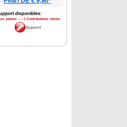
Pearl DE € 9,90*
upport disponibles:
es, pilotes …
•
1 Contributions clients
Support