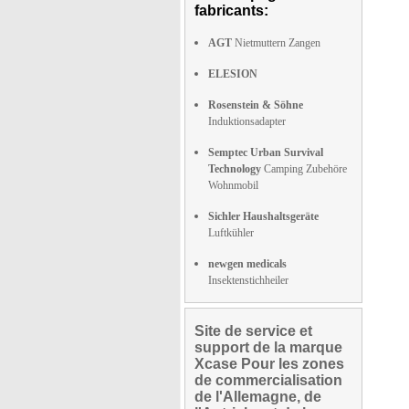
fabricants:
AGT
Nietmuttern Zangen
ELESION
Rosenstein & Söhne
Induktionsadapter
Semptec Urban Survival
Technology
Camping Zubehöre
Wohnmobil
Sichler Haushaltsgeräte
Luftkühler
newgen medicals
Insektenstichheiler
Site de service et
support de la marque
Xcase Pour les zones
de commercialisation
de l'Allemagne, de