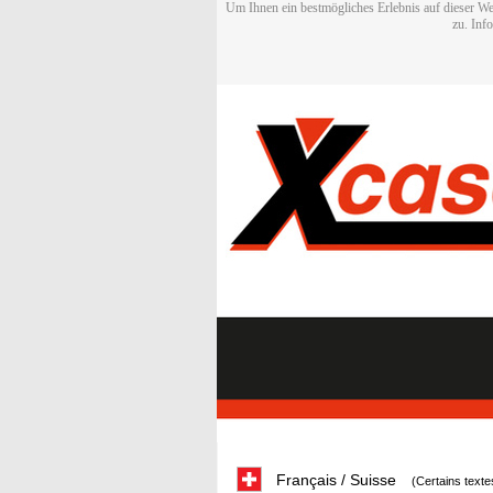
Um Ihnen ein bestmögliches Erlebnis auf dieser We
zu. Inf
Français / Suisse
(Certains texte