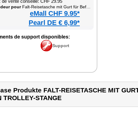
x de vente conseillé: CHF 29.95
deur pour
Falt-Reisetasche mit Gurt für Befestigung an Trolley-Stange
eMall CHF 9.95*
Pearl DE € 6,99*
ments de support disponibles:
Support
ase Produkte FALT-REISETASCHE MIT GU
N TROLLEY-STANGE