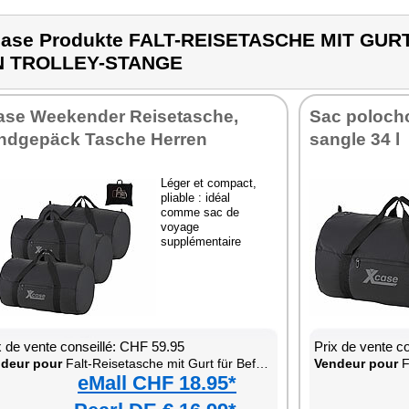
ase Produkte FALT-REISETASCHE MIT GU
N TROLLEY-STANGE
ase Weekender Reisetasche,
Sac polocho
ndgepäck Tasche Herren
sangle 34 l
Léger et compact,
pliable : idéal
comme sac de
voyage
supplémentaire
x de vente conseillé: CHF 59.95
Prix de vente c
deur pour
Falt-Reisetasche mit Gurt für Befestigung an Trolley-Stange
Vendeur pour
Fal
eMall CHF 18.95*