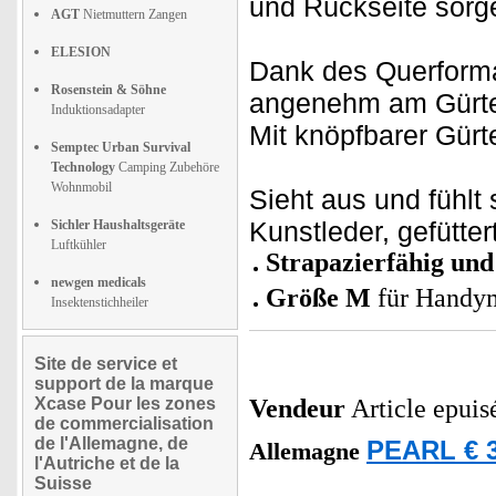
und Rückseite sorg
AGT
Nietmuttern Zangen
ELESION
Dank des Querforma
Rosenstein & Söhne
angenehm am Gürtel
Induktionsadapter
Mit knöpfbarer Gürt
Semptec Urban Survival
Technology
Camping Zubehöre
Wohnmobil
Sieht aus und fühlt
Kunstleder, gefütter
Sichler Haushaltsgeräte
Luftkühler
Strapazierfähig un
newgen medicals
Größe M
für Handym
Insektenstichheiler
Site de service et
support de la marque
Xcase Pour les zones
Vendeur
Article epuis
de commercialisation
de l'Allemagne, de
PEARL € 3
Allemagne
l'Autriche et de la
Suisse