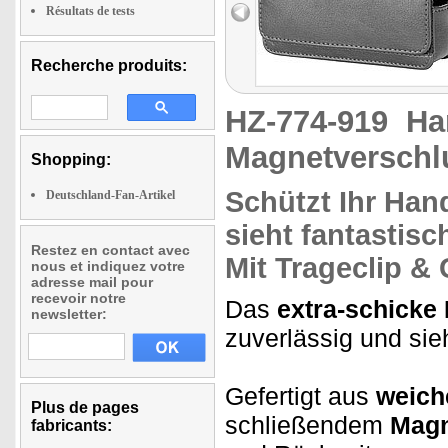
Résultats de tests
Recherche produits:
HZ-774-919
Ha
Magnetverschl
Shopping:
Schützt Ihr
Hand
Deutschland-Fan-Artikel
sieht fantastisc
Restez en contact avec
Mit Trageclip & 
nous et indiquez votre
adresse mail pour
recevoir notre
Das
extra-schicke
newsletter:
zuverlässig und sieh
Gefertigt aus
weic
Plus de pages
schließendem
Magn
fabricants: