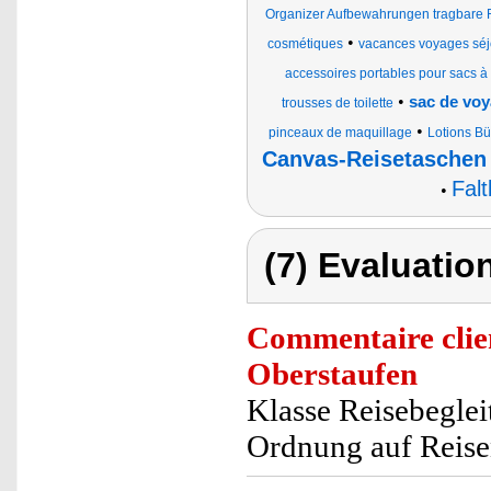
Organizer Aufbewahrungen tragbare
•
cosmétiques
vacances voyages séjo
accessoires portables pour sacs à 
•
sac de voy
trousses de toilette
•
pinceaux de maquillage
Lotions Bü
Canvas-Reisetaschen
Fal
•
(7) Evaluation
Commentaire clie
Oberstaufen
Klasse Reisebeglei
Ordnung auf Reis