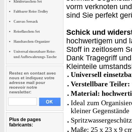
Kleidertaschen-Set
vorm verknoten und 
Faltbarer Reise-Trolley
sind Sie perfekt ge
Canvas-Seesack
Schick und widers
Reiseflaschen-Set
hochwertigem und l
Handtaschen-Organizer
Stoff in zeitlosem 
Universal einsetzbare Reise-
Dank Tragegriff und
und Aufbewahrungs-Tasche
Kleinteile umstands
Restez en contact avec
Universell einsetzb
nous et indiquez votre
adresse mail pour
Verstellbare Teiler:
recevoir notre
newsletter:
Material: hochwerti
Ideal zum Organisier
kleiner Gegenstände
Spritzwassergeschütz
Plus de pages
fabricants:
Maße: 25 x 23 x 9 cm