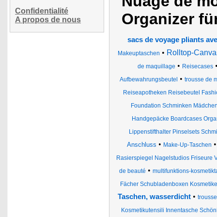
Nuage de mot
Confidentialité
Organizer fü
A propos de nous
sacs de voyage pliants avec
•
Rolltop-Canva
Makeuptaschen
•
de maquillage
Reisecases
•
Aufbewahrungsbeutel
trousse de 
Reiseapotheken Reisebeutel Fashio
Foundation Schminken Mädche
Handgepäcke Boardcases Organi
Lippenstifthalter Pinselsets Sc
•
Anschluss
Make-Up-Taschen
Rasierspiegel Nagelstudios Friseure V
•
de beauté
multifunktions-kosmetik
Fächer Schubladenboxen Kosmetike
•
Taschen, wasserdicht
trouss
Kosmetikutensili Innentasche Schön