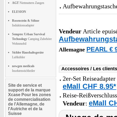
AGT
Nietmuttern Zangen
Aufbewahrungstasche
ELESION
Rosenstein & Söhne
Induktionsadapter
Vendeur
Article epuisé
Semptec Urban Survival
Aufbewahrungst
Technology
Camping Zubehöre
Wohnmobil
PEARL € 9
Allemagne
Sichler Haushaltsgeräte
Luftkühler
newgen medicals
Accessoires / Les client
Insektenstichheiler
2er-Set Reiseadapter
eMall CHF 8.95*
Site de service et
support de la marque
Reise-Reißverschluss
Xcase Pour les zones
de commercialisation
eMall C
Vendeur
:
de l'Allemagne, de
l'Autriche et de la
Suisse