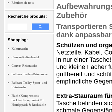
Résultats de tests
Aufbewahrungs
Zubehör
Recherche produits:
Transportieren S
dank anpassbare
Shopping:
Schützen und organ
Kulturtasche
Netzteile, Kabel, C
Canvas-Kulturbeutel
in nur einer Tasche!
und kleine Fächer f
Canvas-Reisetasche
griffbereit und schü
Faltbare Trolley-Reisetasche
empfindliche Gegen
Faltbare Trolley-Sport- und
Reisetasche
Extra-Stauraum für
Flache Kompressions-
Packtasche, optimiert für
Tasche befinden sic
Handgepäck & Rucksäcke
schmale Gegenständ