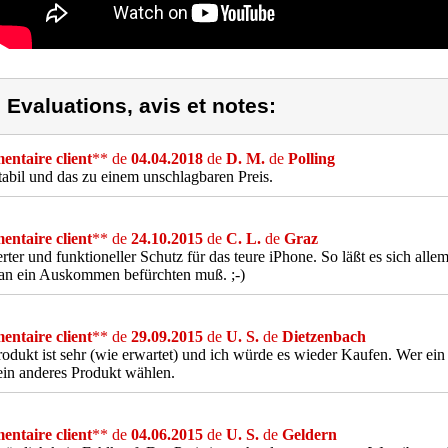
) Evaluations, avis et notes:
ntaire client
** de
04.04.2018
de
D. M.
de
Polling
tabil und das zu einem unschlagbaren Preis.
ntaire client
** de
24.10.2015
de
C. L.
de
Graz
rter und funktioneller Schutz für das teure iPhone. So läßt es sich alle
an ein Auskommen befürchten muß. ;-)
ntaire client
** de
29.09.2015
de
U. S.
de
Dietzenbach
odukt ist sehr (wie erwartet) und ich würde es wieder Kaufen. Wer ein
 ein anderes Produkt wählen.
ntaire client
** de
04.06.2015
de
U. S.
de
Geldern