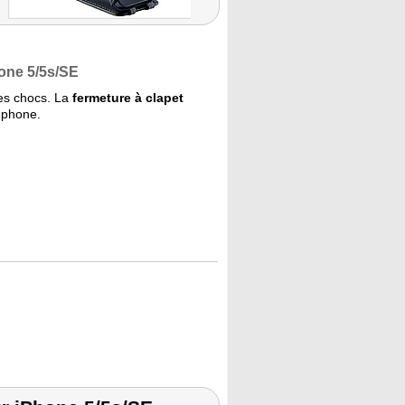
one 5/5s/SE
les chocs. La
fermeture à clapet
léphone.