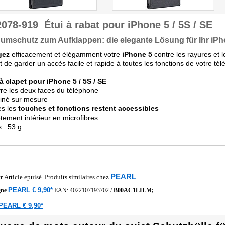
2078-919
Étui à rabat pour iPhone 5 / 5S / SE
mschutz zum Aufklappen: die elegante Lösung für Ihr iPh
gez
efficacement et élégamment votre
iPhone 5
contre les rayures et 
 de garder un accès facile et rapide à toutes les fonctions de votre té
 à clapet pour iPhone 5 / 5S / SE
re les deux faces du téléphone
iné sur mesure
es les
touches et fonctions restent accessibles
tement intérieur en microfibres
s : 53 g
PEARL
r
Article epuisé. Produits similaires chez
PEARL € 9,90*
gne
EAN:
4022107193702
/
B00AC1LILM;
PEARL € 9,90*