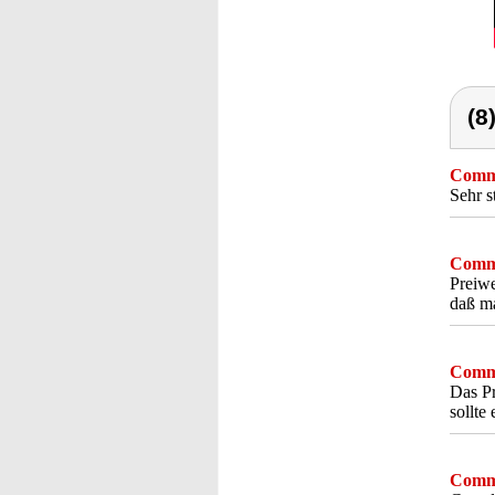
(8
Comme
Sehr s
Comme
Preiwe
daß m
Comme
Das Pr
sollte
Comme