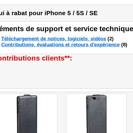
ui à rabat pour iPhone 5 / 5S / SE
éments de support et service technique
Téléchargement de notices, logiciels, vidéos
(2)
Contributions, évaluations et retours d'expérience
(8)
ntributions clients**: