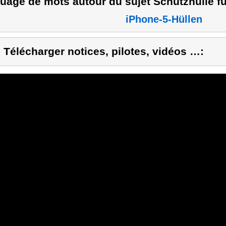
uage de mots autour du sujet Schutzhülle f
iPhone-5-Hüllen
) Télécharger notices, pilotes, vidéos …: