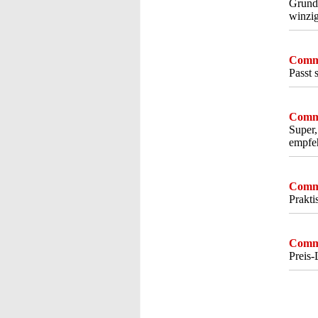
Grunds
winzig
Comme
Passt 
Comme
Super,
empfe
Comme
Prakt
Comme
Preis-