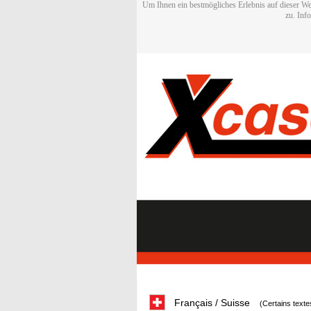
Um Ihnen ein bestmögliches Erlebnis auf dieser We
zu. Inf
Français / Suisse
(Certains texte