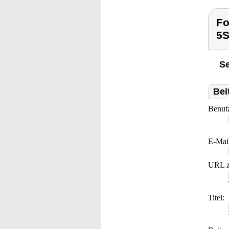
Fo
5S
Se
Bei
Benut
E-Mai
URL z
Titel: