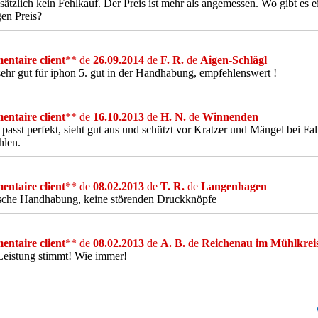
ätzlich kein Fehlkauf. Der Preis ist mehr als angemessen. Wo gibt es e
en Preis?
ntaire client
** de
26.09.2014
de
F. R.
de
Aigen-Schlägl
sehr gut für iphon 5. gut in der Handhabung, empfehlenswert !
ntaire client
** de
16.10.2013
de
H. N.
de
Winnenden
 passt perfekt, sieht gut aus und schützt vor Kratzer und Mängel bei Fall
hlen.
ntaire client
** de
08.02.2013
de
T. R.
de
Langenhagen
ische Handhabung, keine störenden Druckknöpfe
ntaire client
** de
08.02.2013
de
A. B.
de
Reichenau im Mühlkrei
Leistung stimmt! Wie immer!