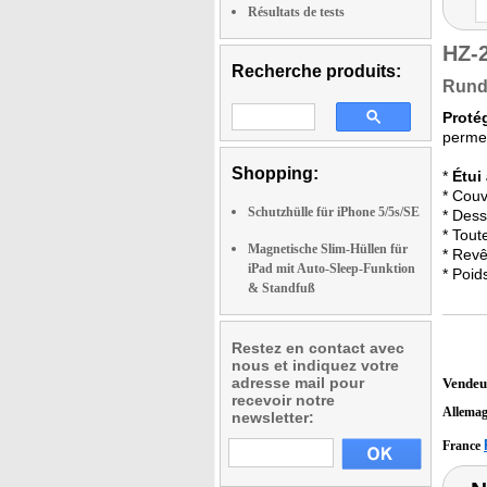
Résultats de tests
HZ-
Recherche produits:
Rundu
Proté
permet
Shopping:
*
Étui
* Couv
Schutzhülle für iPhone 5/5s/SE
* Dess
* Tout
Magnetische Slim-Hüllen für
* Revê
iPad mit Auto-Sleep-Funktion
* Poid
& Standfuß
Restez en contact avec
nous et indiquez votre
adresse mail pour
Vendeu
recevoir notre
Allema
newsletter:
France