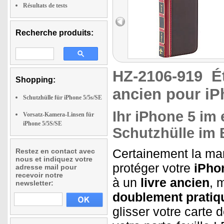
Résultats de tests
Recherche produits:
HZ-2106-919
É
Shopping:
ancien pour iP
Schutzhülle für iPhone 5/5s/SE
Ihr iPhone 5 im
Vorsatz-Kamera-Linsen für
iPhone 5/5S/SE
Schutzhülle im
Certainement la mani
Restez en contact avec
nous et indiquez votre
protéger votre
iPho
adresse mail pour
recevoir notre
à un
livre ancien
, 
newsletter:
doublement pratiq
glisser votre carte 