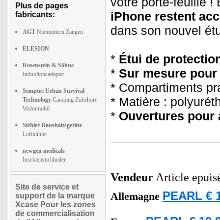
votre porte-feuille !
Plus de pages
iPhone restent acc
fabricants:
dans son nouvel étu
AGT
Nietmuttern Zangen
ELESION
*
Étui de protectio
Rosenstein & Söhne
*
Sur mesure pour 
Induktionsadapter
* Compartiments prat
Semptec Urban Survival
* Matière : polyurét
Technology
Camping Zubehöre
Wohnmobil
*
Ouvertures pour 
Sichler Haushaltsgeräte
Luftkühler
newgen medicals
Insektenstichheiler
Vendeur
Article epuis
Site de service et
PEARL € 1
Allemagne
support de la marque
Xcase Pour les zones
de commercialisation