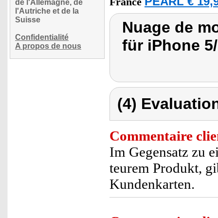
PEARL € 19,9
France
de l'Allemagne, de
l'Autriche et de la
Suisse
Nuage de mot
Confidentialité
für iPhone 5
A propos de nous
(4) Evaluation
Commentaire clie
Im Gegensatz zu ei
teurem Produkt, gi
Kundenkarten.