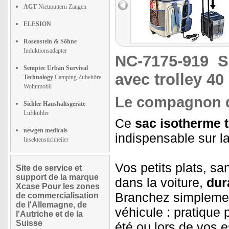
AGT
Nietmuttern Zangen
ELESION
Rosenstein & Söhne
Induktionsadapter
NC-7175-919
S
Semptec Urban Survival
avec trolley 40
Technology
Camping Zubehöre
Wohnmobil
Le compagnon de
Sichler Haushaltsgeräte
Luftkühler
Ce
sac isotherme 
newgen medicals
indispensable sur l
Insektenstichheiler
Vos petits plats, sa
Site de service et
support de la marque
dans la voiture,
dur
Xcase Pour les zones
Branchez simplemen
de commercialisation
de l'Allemagne, de
véhicule : pratique 
l'Autriche et de la
Suisse
été ou lors de vos 