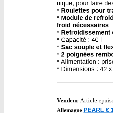
nique, pour faire de
*
Roulettes pour tr
*
Module de refroi
froid nécessaires
*
Refroidissement 
* Capacité : 40 l
*
Sac souple et fle
*
2 poignées rembo
* Alimentation : pri
* Dimensions : 42 x
Vendeur
Article epuis
PEARL € 1
Allemagne