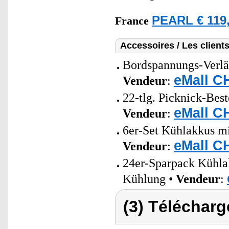
PEARL € 119,
France
Accessoires / Les client
Bordspannungs-Verlä
eMall C
Vendeur
:
22-tlg. Picknick-Best
eMall C
Vendeur
:
6er-Set Kühlakkus mi
eMall C
Vendeur
:
24er-Sparpack Kühlak
Kühlung •
Vendeur
:
(3) Télécharg