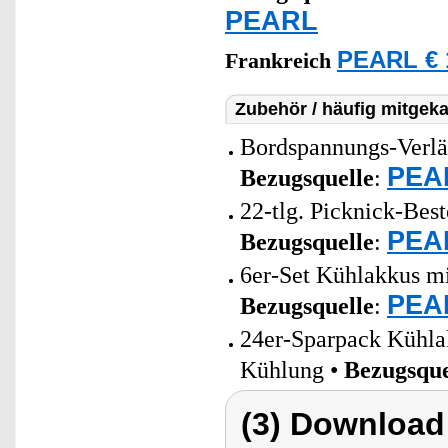
PEARL
PEARL € 
Frankreich
Zubehör / häufig mitgeka
Bordspannungs-Verlä
PEAR
Bezugsquelle
:
22-tlg. Picknick-Best
PEAR
Bezugsquelle
:
6er-Set Kühlakkus mi
PEAR
Bezugsquelle
:
24er-Sparpack Kühlak
Kühlung •
Bezugsque
(3) Download