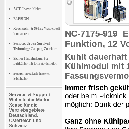
AGT
Epoxid Kleber
ELESION
Rosenstein & Söhne
Wasserstoff-
NC-7175-919
E
Ionisatoren
Funktion, 12 Vo
Semptec Urban Survival
Technology
Camping Zubehöre
Kühlt
dauerhaft
Sichler Haushaltsgeräte
Luftkühler mit Ionisatorfunktion
Kühlmodul mit
Fassungsvermö
newgen medicals
Insekten-
Stichheiler
Immer frisch geküh
oder beim Picknick 
Service- & Support-
Website der Marke
möglich: Dank der p
Xcase für die
Vertriebsgebiete
Deutschland,
Ganz ohne Kühlpa
Österreich und
Schweiz