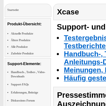
Xcase
Startseite
Produkt-Übersicht:
Support- und
Aktuelle Produkte
Testergebni
Ältere Produkte
Testbericht
Alle Produkte
Handbuch-, T
Zubehör Produkte
Anleitungs-
Support-Elemente:
Meinungen, 
Handbuch-, Treiber-, Video-
Häufig geste
Downloads
Support-FAQs
Pressestimme
Erfahrungen, Beiträge
Diskussions-Forum
Auszeichnun