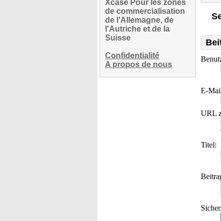
Xcase Pour les zones
de commercialisation
Se
de l'Allemagne, de
l'Autriche et de la
Suisse
Bei
Confidentialité
Benut
A propos de nous
E-Mai
URL z
Titel:
Beitra
Sicher