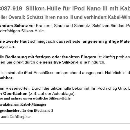
3087-919
Silikon-Hülle für iPod Nano III mit K
oller Overall: Schützt Ihren nano III und verhindert Kabel-Wir
undum-Schutz
vor Kratzern, Staub und Schmutz: Schützen Sie das i
zierfähigen Silikon-Hülle.
ine zweite Haut
schmiegt sich das reißfeste,
angenehm griffige Mater
layer an.
die
Bedienung mit fettigen oder feuchten Fingern
ist künftig proble
en Sie direkt durch die
sensitive Silikon-Folie
hindurch.
lich sind alle iPod-Anschlüsse entsprechend ausgespart. Natürlich ist d
chbar.
in Riesenvorteil: Durch die Silikonhülle bekommt Ihr iPod richtig Grip.
en Oberflächen
(z.B. auf der Autoablage).
e und nahezu unverwüstliche Silikon-Hülle
praktischem Kabel-Manager
eschneidert für den iPod nano 3
l auch für Allergiker