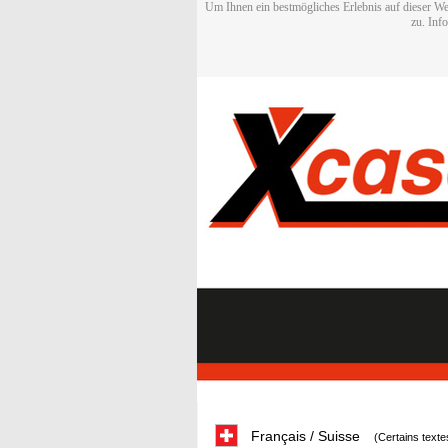
Um Ihnen ein bestmögliches Erlebnis auf dieser We
zu. Inf
Français / Suisse
(Certains texte