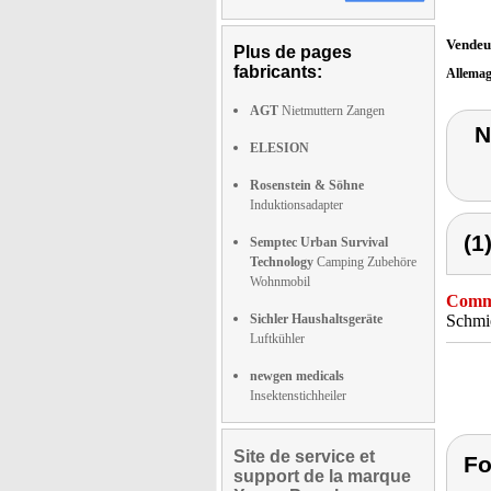
Vendeu
Plus de pages
fabricants:
Allema
AGT
Nietmuttern Zangen
N
ELESION
Rosenstein & Söhne
Induktionsadapter
(1
Semptec Urban Survival
Technology
Camping Zubehöre
Wohnmobil
Comme
Sichler Haushaltsgeräte
Schmie
Luftkühler
newgen medicals
Insektenstichheiler
Site de service et
Fo
support de la marque