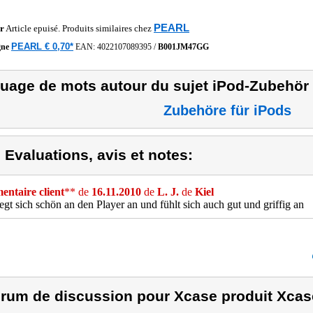
PEARL
r
Article epuisé. Produits similaires chez
PEARL € 0,70*
gne
EAN:
4022107089395
/
B001JM47GG
uage de mots autour du sujet iPod-Zubehör
Zubehöre für iPods
) Evaluations, avis et notes:
ntaire client
** de
16.11.2010
de
L. J.
de
Kiel
gt sich schön an den Player an und fühlt sich auch gut und griffig an
rum de discussion pour Xcase produit Xcas