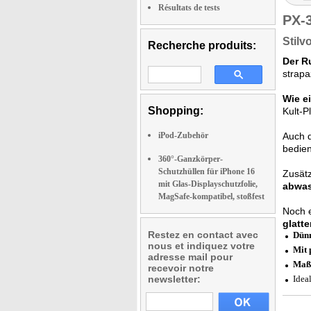
Résultats de tests
PX-
Stilv
Recherche produits:
Der R
strapa
Wie e
Shopping:
Kult-P
iPod-Zubehör
Auch 
bedien
360°-Ganzkörper-
Schutzhüllen für iPhone 16
Zusätz
mit Glas-Displayschutzfolie,
abwas
MagSafe-kompatibel, stoßfest
Noch e
glatt
Restez en contact avec
Dünn
nous et indiquez votre
Mit 
adresse mail pour
Maßg
recevoir notre
newsletter:
Idea