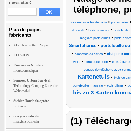
newsletter:
téléphone, po
•
dossiers à cartes de visite
porte-cartes
Plus de pages
•
•
de crédit
Portemonnaies
portefeuilles
fabricants:
•
magsafe portefeuilles
porte-cartes
•
AGT
Nietmuttern Zangen
Smartphones
portefeuille d
•
•
étui porte-car
pochettes de cartes
ELESION
•
•
visite
portefeuilles slim
étuis à cartes
Rosenstein & Söhne
coques de téléphone avec compar
Induktionsadapter
Kartenetuis
•
étuis de ca
Semptec Urban Survival
•
•
Technology
Camping Zubehöre
portefeuilles magsafe
étuis pliants
p
Wohnmobil
bis zu 3 Karten kompa
Sichler Haushaltsgeräte
Luftkühler
newgen medicals
(1) Télécharg
Insektenstichheiler