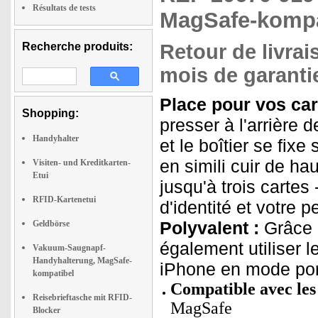
Résultats de tests
MagSafe-kompat
Recherche produits:
Retour de livrai
mois de garantie
Place pour vos car
Shopping:
presser à l'arrière
Handyhalter
et le boîtier se fixe
en simili cuir de ha
Visiten- und Kreditkarten-
Etui
jusqu'à trois cartes 
RFID-Kartenetui
d'identité et votre 
Polyvalent :
Grâce à
Geldbörse
également utiliser 
Vakuum-Saugnapf-
Handyhalterung, MagSafe-
iPhone en mode por
kompatibel
Compatible avec les
Reisebrieftasche mit RFID-
MagSafe
Blocker