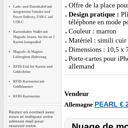
Offre de la place pour
Lade- und Datenkabel mit
integriertem Ständer und
Design pratique :
Pli
Power Delivery, USB-C auf
téléphone en mode po
USB-C
Couleur : marron
Kartenhalter Wallet mit
Magsafe, braun, für bis zu 3
Matériel : simili cuir
Karten kompatibel
Dimensions : 10,5 x 7
Magsafe- & Magnet-
Lüftergitter-Halterung
Porte-cartes pour iP
allemand
RFID-Etui für Karten und
Geldscheine
RFID-Kartenetui mit
Geldklammer
Vendeur
RFID-Kartenetuis
PEARL € 2
Allemagne
Restez en contact avec
nous et indiquez votre
adresse mail pour
Nuage de mot
recevoir notre