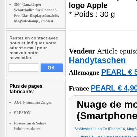
logo Apple
360°-Ganzkörper-
Schutzhüllen für iPhone 15
* Poids : 30 g
Pro, Glas-Displayschutzfolie,
MagSafe-komp., stoßfest
Restez en contact avec
nous et indiquez votre
adresse mail pour
Vendeur
Article epuisé
recevoir notre
newsletter:
Handytaschen
PEARL € 5
Allemagne
Plus de pages
PEARL € 4,90
France
fabricants:
Nuage de mot
AGT
Nietmuttern Zangen
(Smartphone
ELESION
Rosenstein & Söhne
Induktionsadapter
Stoßfeste Hüllen für iPhone 16, MagS