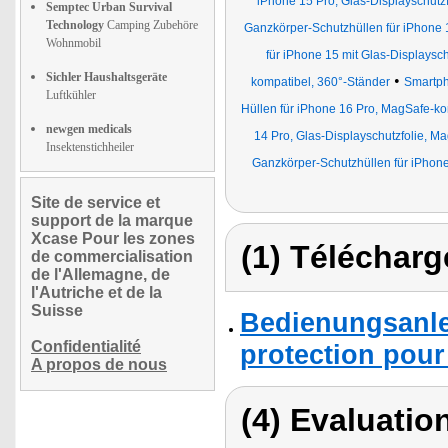
iPhone 15 Pro, Glas-Displayschutzf
Semptec Urban Survival
Technology
Camping Zubehöre
Ganzkörper-Schutzhüllen für iPhone 1
Wohnmobil
für iPhone 15 mit Glas-Displaysch
Sichler Haushaltsgeräte
•
kompatibel, 360°-Ständer
Smartp
Luftkühler
Hüllen für iPhone 16 Pro, MagSafe-ko
newgen medicals
14 Pro, Glas-Displayschutzfolie, Ma
Insektenstichheiler
Ganzkörper-Schutzhüllen für iPhone 
Site de service et
support de la marque
Xcase Pour les zones
(1) Télécharg
de commercialisation
de l'Allemagne, de
l'Autriche et de la
Suisse
Bedienungsanle
Confidentialité
protection pour
A propos de nous
(4) Evaluation