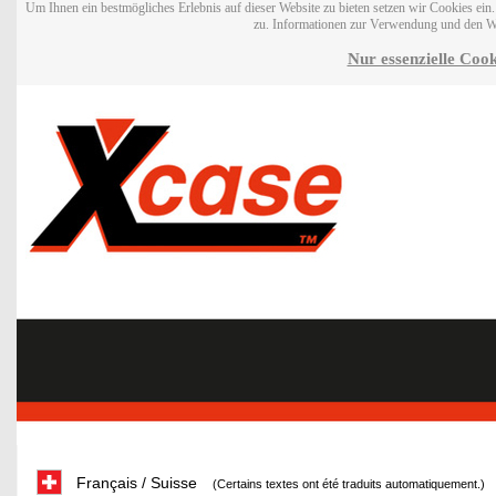
Um Ihnen ein bestmögliches Erlebnis auf dieser Website zu bieten setzen wir Cookies ei
zu. Informationen zur Verwendung und den W
Nur essenzielle Cook
Français / Suisse
(Certains textes ont été traduits automatiquement.)