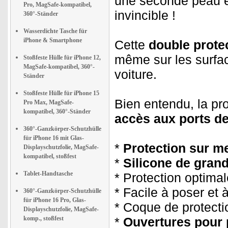
une seconde peau e
Pro, MagSafe-kompatibel,
invincible !
360°-Ständer
Wasserdichte Tasche für
iPhone & Smartphone
Cette
double prote
même sur les surfac
Stoßfeste Hülle für iPhone 12,
MagSafe-kompatibel, 360°-
voiture.
Ständer
Stoßfeste Hülle für iPhone 15
Bien entendu, la p
Pro Max, MagSafe-
kompatibel, 360°-Ständer
accès aux ports de
360°-Ganzkörper-Schutzhülle
für iPhone 16 mit Glas-
*
Protection sur m
Displayschutzfolie, MagSafe-
kompatibel, stoßfest
*
Silicone de grande
Tablet-Handtasche
* Protection optimal
* Facile à poser et à
360°-Ganzkörper-Schutzhülle
für iPhone 16 Pro, Glas-
* Coque de protectio
Displayschutzfolie, MagSafe-
komp., stoßfest
*
Ouvertures pour p