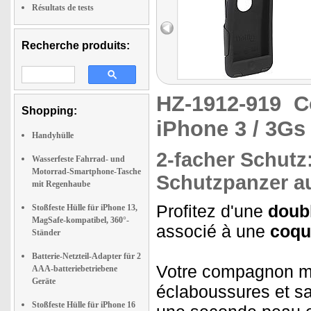
Résultats de tests
Recherche produits:
HZ-1912-919
C
Shopping:
iPhone 3 / 3Gs
Handyhülle
2-facher Schutz
Wasserfeste Fahrrad- und
Motorrad-Smartphone-Tasche
Schutzpanzer au
mit Regenhaube
Profitez d'une
doubl
Stoßfeste Hülle für iPhone 13,
MagSafe-kompatibel, 360°-
associé à une
coqu
Ständer
Batterie-Netzteil-Adapter für 2
Votre compagnon mob
AAA-batteriebetriebene
Geräte
éclaboussures et sa
Stoßfeste Hülle für iPhone 16