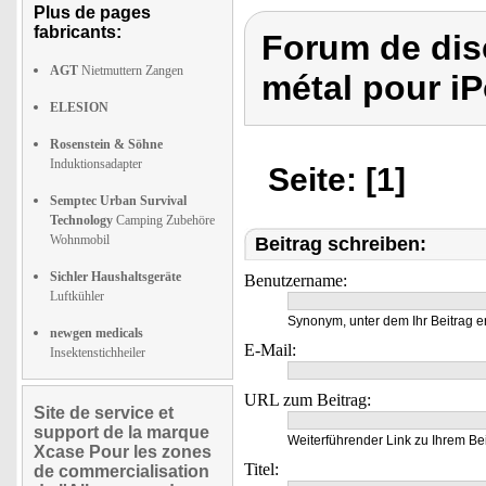
Plus de pages
fabricants:
Forum de dis
AGT
Nietmuttern Zangen
métal pour i
ELESION
Rosenstein & Söhne
Induktionsadapter
Seite: [1]
Semptec Urban Survival
Technology
Camping Zubehöre
Wohnmobil
Beitrag schreiben:
Sichler Haushaltsgeräte
Benutzername:
Luftkühler
Synonym, unter dem Ihr Beitrag e
newgen medicals
E-Mail:
Insektenstichheiler
URL zum Beitrag:
Site de service et
support de la marque
Weiterführender Link zu Ihrem Bei
Xcase Pour les zones
Titel:
de commercialisation