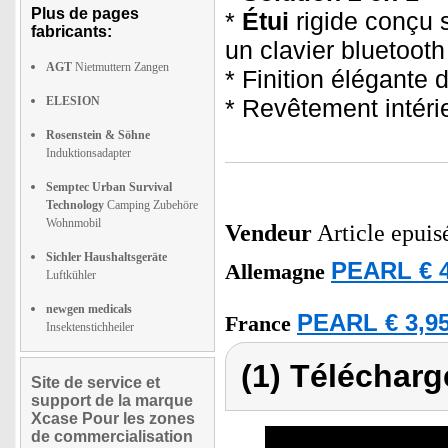
Plus de pages
*
Étui
rigide conçu 
fabricants:
un clavier bluetooth
AGT
Nietmuttern Zangen
* Finition élégante 
ELESION
* Revêtement intéri
Rosenstein & Söhne
Induktionsadapter
Semptec Urban Survival
Technology
Camping Zubehöre
Wohnmobil
Vendeur
Article epuis
Sichler Haushaltsgeräte
PEARL € 4
Allemagne
Luftkühler
newgen medicals
PEARL € 3,95
France
Insektenstichheiler
(1) Télécharg
Site de service et
support de la marque
Xcase Pour les zones
de commercialisation