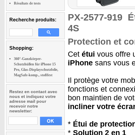
Résultats de tests
PX-2577-919
É
Recherche produits:
4S
Protection et con
Shopping:
Cet
étui
vous offre u
360°-Ganzkörper-
iPhone
sans vous e
Schutzhüllen für iPhone 15
Pro, Glas-Displayschutzfolie,
MagSafe-komp., stoßfest
Il protège votre mob
fonctions et connex
Restez en contact avec
bon maintien de vot
nous et indiquez votre
adresse mail pour
incliner votre écra
recevoir notre
newsletter:
*
Étui de protectio
*
Solution 2 en 1