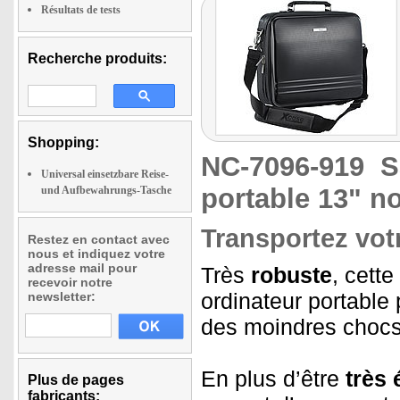
Résultats de tests
Recherche produits:
Shopping:
NC-7096-919
S
Universal einsetzbare Reise-
portable 13" no
und Aufbewahrungs-Tasche
Transportez votr
Restez en contact avec
nous et indiquez votre
adresse mail pour
Très
robuste
, cette
recevoir notre
ordinateur portable
newsletter:
des moindres chocs
En plus d’être
très 
Plus de pages
fabricants: