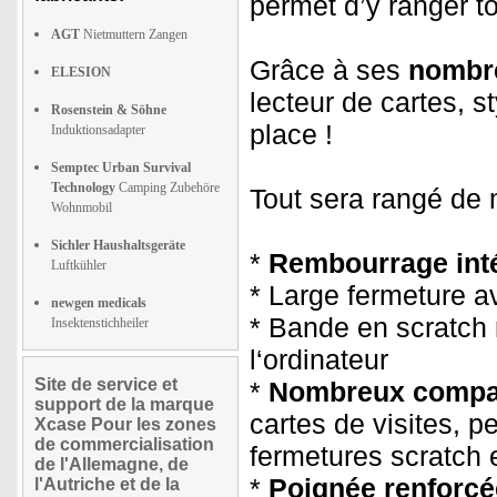
permet d’y ranger t
AGT
Nietmuttern Zangen
Grâce à ses
nombr
ELESION
lecteur de cartes, s
Rosenstein & Söhne
place !
Induktionsadapter
Semptec Urban Survival
Technology
Camping Zubehöre
Tout sera rangé de
Wohnmobil
Sichler Haushaltsgeräte
*
Rembourrage inté
Luftkühler
* Large fermeture a
newgen medicals
* Bande en scratch 
Insektenstichheiler
l‘ordinateur
Site de service et
*
Nombreux compar
support de la marque
cartes de visites, p
Xcase Pour les zones
de commercialisation
fermetures scratch
de l'Allemagne, de
*
Poignée renforcé
l'Autriche et de la