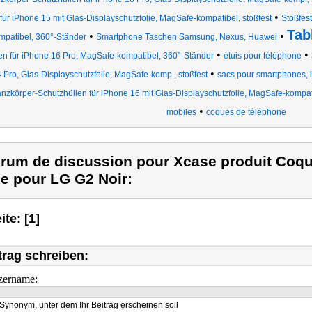
•
für iPhone 15 mit Glas-Displayschutzfolie, MagSafe-kompatibel, stoßfest
Stoßfes
Tab
•
•
mpatibel, 360°-Ständer
Smartphone Taschen Samsung, Nexus, Huawei
•
•
en für iPhone 16 Pro, MagSafe-kompatibel, 360°-Ständer
étuis pour téléphone
•
 Pro, Glas-Displayschutzfolie, MagSafe-komp., stoßfest
sacs pour smartphones, i
nzkörper-Schutzhüllen für iPhone 16 mit Glas-Displayschutzfolie, MagSafe-kompati
•
mobiles
coques de téléphone
rum de discussion pour Xcase produit Coque
ne pour LG G2 Noir:
ite: [1]
trag schreiben:
zername:
Synonym, unter dem Ihr Beitrag erscheinen soll