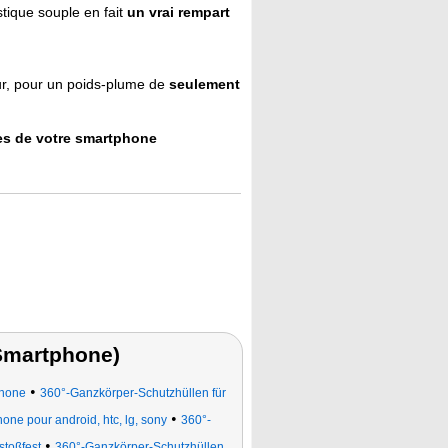
tique souple en fait
un vrai rempart
r, pour un poids-plume de
seulement
nes de votre smartphone
(Smartphone)
•
phone
360°-Ganzkörper-Schutzhüllen für
•
one pour android, htc, lg, sony
360°-
•
stoßfest
360°-Ganzkörper-Schutzhüllen