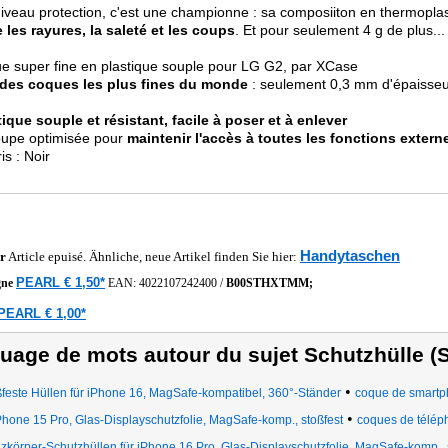
iveau protection, c'est une championne : sa composiiton en thermoplas
 les rayures, la saleté et les coups
. Et pour seulement 4 g de plus...
e super fine en plastique souple pour LG G2, par XCase
des coques les plus fines du monde
: seulement 0,3 mm d'épaisseu
tique souple et résistant, facile à poser et à enlever
oupe optimisée pour
maintenir l'accès à toutes les fonctions exter
is : Noir
Handytaschen
r
Article epuisé. Ähnliche, neue Artikel finden Sie hier:
PEARL € 1,50*
gne
EAN:
4022107242400
/
B00STHXTMM;
PEARL € 1,00*
uage de mots autour du sujet Schutzhülle 
•
feste Hüllen für iPhone 16, MagSafe-kompatibel, 360°-Ständer
coque de smart
•
Phone 15 Pro, Glas-Displayschutzfolie, MagSafe-komp., stoßfest
coques de téléph
zkörper-Schutzhüllen für iPhone 16 Pro, Glas-Displayschutzfolie, MagSafe-komp., 