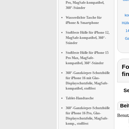
Pro, MagSafe-kompatibel,
360°-Ständer
ko
Wasserdichte Tasche für
iPhone & Smartphone
Hüll
14
Stoßfeste Hülle für iPhone 12,
MagSafe-kompatibel, 360°-
Ga
Ständer
Stoßfeste Hülle für iPhone 15
Pro Max, MagSafe-
kompatibel, 360°-Ständer
Fo
fi
360°-Ganzkörper-Schutzhülle
für iPhone 16 mit Glas-
Displayschutzfolie, MagSafe-
kompatibel, stoßfest
Se
Tablet-Handtasche
Bei
360°-Ganzkörper-Schutzhülle
für iPhone 16 Pro, Glas-
Benut
Displayschutzfolie, MagSafe-
komp., stoßfest