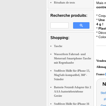
Résultats de tests
Mais n
contre
Recherche produits:
* Coqu
*
Une 
4 g !
*
Plas
* Déc
* Color
Shopping:
Tasche
Wasserfeste Fahrrad- und
Motorrad-Smartphone-Tasche
Vendeu
mit Regenhaube
Allema
Stoßfeste Hülle für iPhone 13,
France
MagSafe-kompatibel, 360°-
Ständer
N
Batterie-Netzteil-Adapter für 2
AAA-batteriebetriebene
Stoß
Geräte
i
Stoßfeste Hülle für iPhone 16
Gan