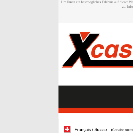
Um Ihnen ein bestmögliches Erlebnis auf dieser We
zu. Inf
Français / Suisse
(Certains texte