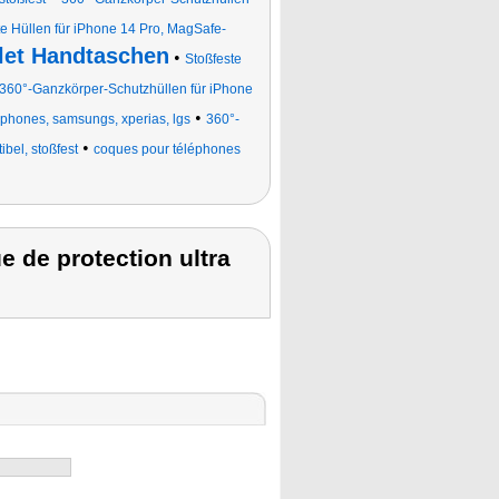
te Hüllen für iPhone 14 Pro, MagSafe-
let Handtaschen
•
Stoßfeste
360°-Ganzkörper-Schutzhüllen für iPhone
•
phones, samsungs, xperias, lgs
360°-
•
bel, stoßfest
coques pour téléphones
 de protection ultra