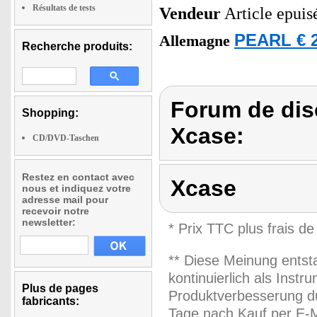
Résultats de tests
Vendeur
Article epuis
PEARL € 2
Allemagne
Recherche produits:
Forum de dis
Shopping:
Xcase:
CD/DVD-Taschen
Restez en contact avec
Xcase
nous et indiquez votre
adresse mail pour
recevoir notre
newsletter:
* Prix TTC plus frais de
** Diese Meinung entst
kontinuierlich als Inst
Plus de pages
Produktverbesserung du
fabricants:
Tage nach Kauf per E-M