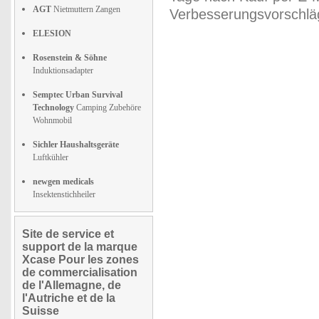
AGT
Nietmuttern Zangen
Verbesserungsvorschläg
ELESION
Rosenstein & Söhne
Induktionsadapter
Semptec Urban Survival
Technology
Camping Zubehöre
Wohnmobil
Sichler Haushaltsgeräte
Luftkühler
newgen medicals
Insektenstichheiler
Site de service et
support de la marque
Xcase Pour les zones
de commercialisation
de l'Allemagne, de
l'Autriche et de la
Suisse