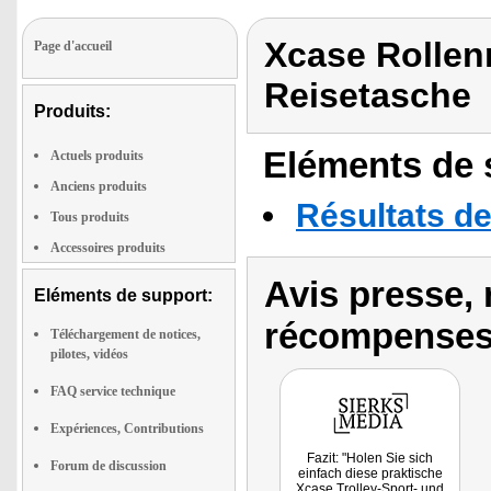
Xcase Rollenr
Page d'accueil
Reisetasche
Produits:
Eléments de s
Actuels produits
Anciens produits
Résultats de
Tous produits
Accessoires produits
Avis presse, 
Eléments de support:
récompenses
Téléchargement de notices,
pilotes, vidéos
FAQ service technique
Expériences, Contributions
Fazit: "Holen Sie sich
Forum de discussion
einfach diese praktische
Xcase Trolley-Sport- und