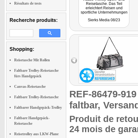
Résultats de tests
Reisetasche. Das Teil
erleichtert Reisen und
sportliche Unternehmungen
- und Sie haben dabei auch
Recherche produits:
Sierks Media 08/23
noch einen innovativen
Auftritt."
Shopping:
Reisetasche Mit Rollen
Faltbare Trolley-Reisetasche
fürs Handgepäck
Canvas-Reisetasche
REF-86479-91
Faltbare Trolley-Reisetasche
faltbar, Versan
Faltbarer Handgepäck-Trolley
Produit de retou
Faltbare Handgepäck-
Reisetasche
24 mois de garan
Reisetrolley aus LKW-Plane