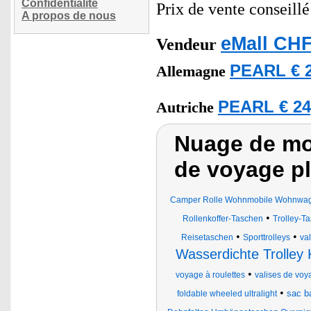
Confidentialité
Prix de vente conseill
A propos de nous
eMall CHF
Vendeur
PEARL € 2
Allemagne
PEARL € 24
Autriche
Nuage de mot
de voyage pli
Camper Rolle Wohnmobile Wohnwagen
•
Rollenkoffer-Taschen
Trolley-T
•
•
Reisetaschen
Sporttrolleys
val
Wasserdichte Trolley 
•
voyage à roulettes
valises de voy
•
sac b
foldable wheeled ultralight