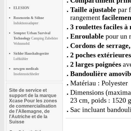
Compartiment princi
ELESION
Taille ajustable
par f
rangement
facilemen
Rosenstein & Söhne
Induktionsadapter
3 roulettes faciles 
Semptec Urban Survival
Enroulable
pour un 
Technology
Camping Zubehöre
Wohnmobil
Cordons de serrage,
2 poches extérieures 
Sichler Haushaltsgeräte
Luftkühler
2 larges poignées
ave
newgen medicals
Bandoulière amovib
Insektenstichheiler
Matériau : Polyester
Site de service et
Dimensions (maximale
support de la marque
23 cm, poids : 1520 
Xcase Pour les zones
de commercialisation
Sac incluant bandouli
de l'Allemagne, de
l'Autriche et de la
Suisse