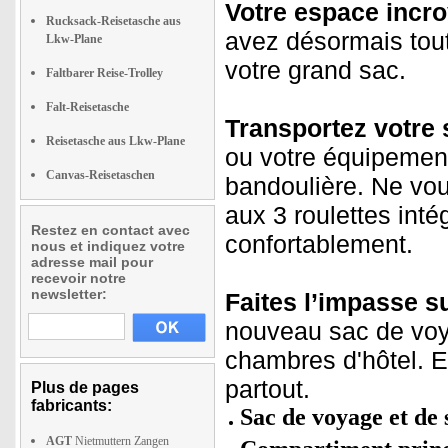
Votre espace incro
Rucksack-Reisetasche aus
avez désormais tout
Lkw-Plane
votre grand sac.
Faltbarer Reise-Trolley
Falt-Reisetasche
Transportez votre 
Reisetasche aus Lkw-Plane
ou votre équipement
Canvas-Reisetaschen
bandoulière. Ne vou
aux 3 roulettes inté
Restez en contact avec
confortablement.
nous et indiquez votre
adresse mail pour
recevoir notre
newsletter:
Faites l’impasse s
nouveau sac de voya
chambres d'hôtel. E
partout.
Plus de pages
fabricants:
Sac de voyage et de s
AGT
Nietmuttern Zangen