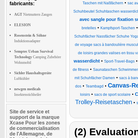
•
fabricants:
Taschen mit Naßfächern
sac a
Schuhbeutel Schuhtaschen wasserdich
AGT
Nietmuttern Zangen
avec sangle pour fixation su
ELESION
•
bretelles
Kampfsport-Taschen
Rosenstein & Söhne
Schuhfächer Nassfächer Schuhe Yog
Induktionsadapter
de voyage sacs à bandoulière muscula
Semptec Urban Survival
de loisirs grandes valises en tissu v
Technology
Camping Zubehöre
•
wasserdicht
Sport-Travel-Bags
Wohnmobil
•
de fitness
Saunataschen Schwimmen
Sichler Haushaltsgeräte
•
mit Schuhfächer Damen
sacs à ban
Luftkühler
Canvas-Re
•
•
dos
Teambagd
newgen medicals
•
•
C
Insektenstichheiler
loisirs
sacs de sport scolaire
Trolley-Reisetaschen
•
Site de service et
support de la marque
Xcase Pour les zones
de commercialisation
(2) Evaluation
de l'Allemagne, de