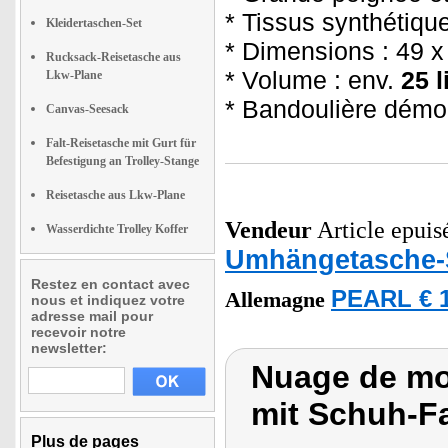
* Tissus synthétique
Kleidertaschen-Set
* Dimensions : 49 x
Rucksack-Reisetasche aus
* Volume : env.
25 l
Lkw-Plane
* Bandoulière démo
Canvas-Seesack
Falt-Reisetasche mit Gurt für
Befestigung an Trolley-Stange
Reisetasche aus Lkw-Plane
Vendeur
Article epuisé
Wasserdichte Trolley Koffer
Umhängetasche-
Restez en contact avec
PEARL € 1
Allemagne
nous et indiquez votre
adresse mail pour
recevoir notre
newsletter:
Nuage de mot
mit Schuh-F
Plus de pages