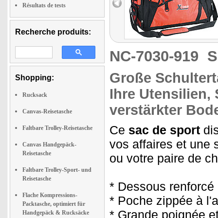
Résultats de tests
Recherche produits:
NC-7030-919
S
Große Schulter
Shopping:
Ihre Utensilien
Rucksack
verstärkter Bod
Canvas-Reisetasche
Ce
sac de sport
di
Faltbare Trolley-Reisetasche
vos affaires et une
Canvas Handgepäck-
Reisetasche
ou votre paire de c
Faltbare Trolley-Sport- und
Reisetasche
* Dessous renforcé
Flache Kompressions-
* Poche zippée à l'a
Packtasche, optimiert für
* Grande poignée et
Handgepäck & Rucksäcke