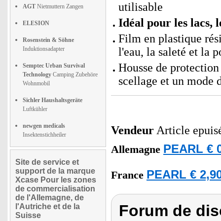
utilisable
AGT
Nietmuttern Zangen
Idéal pour les lacs, 
ELESION
Film en plastique rés
Rosenstein & Söhne
Induktionsadapter
l'eau, la saleté et la 
Housse de protection 
Semptec Urban Survival
Technology
Camping Zubehöre
scellage et un mode d
Wohnmobil
Sichler Haushaltsgeräte
Luftkühler
newgen medicals
Vendeur
Article epuis
Insektenstichheiler
PEARL € 0
Allemagne
Site de service et
support de la marque
PEARL € 2,90
France
Xcase Pour les zones
de commercialisation
de l'Allemagne, de
Forum de dis
l'Autriche et de la
Suisse