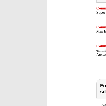
Comme
Super 
Comme
Man br
Comme
echt h
Auswe
Fo
si
Se