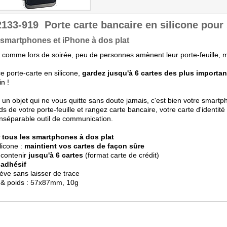
2133-919
Porte carte bancaire en silicone pou
smartphones et iPhone à dos plat
 comme lors de soirée, peu de personnes amènent leur porte-feuille, ma
e porte-carte en silicone,
gardez jusqu'à 6 cartes des plus importan
n !
st un objet qui ne vous quitte sans doute jamais, c'est bien votre smart
ds de votre porte-feuille et rangez carte bancaire, votre carte d'identi
inséparable outil de communication.
 tous les smartphones à dos plat
ilicone :
maintient vos cartes de façon sûre
 contenir
jusqu'à 6 cartes
(format carte de crédit)
adhésif
lève sans laisser de trace
 & poids : 57x87mm, 10g