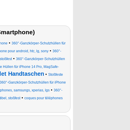
(Smartphone)
•
phone
360°-Ganzkörper-Schutzhüllen für
•
one pour android, htc, lg, sony
360°-
•
stoßfest
360°-Ganzkörper-Schutzhüllen
te Hüllen für iPhone 14 Pro, MagSafe-
let Handtaschen
•
Stoßfeste
360°-Ganzkörper-Schutzhüllen für iPhone
•
phones, samsungs, xperias, lgs
360°-
•
bel, stoßfest
coques pour téléphones