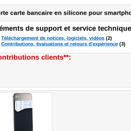
rte carte bancaire en silicone pour smartph
éments de support et service technique
Téléchargement de notices, logiciels, vidéos
(2)
Contributions, évaluations et retours d'expérience
(3)
ntributions clients**: