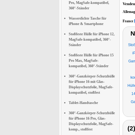
Pro, MagSafe-kompatibel,
Vendeu
360°-Ständer
Allema
Wasserdichte Tasche für
France
iPhone & Smartphone
N
Stoßfeste Hülle für iPhone 12,
MagSafe-kompatibel, 360°-
Ständer
Stoß
i
Stoßfeste Hülle für iPhone 15
Pro Max, MagSafe-
Gan
kompatibel, 360°-Ständer
360°-Ganzkörper-Schutzhülle
ko
für iPhone 16 mit Glas-
Hüll
Displayschutzfolie, MagSafe-
kompatibel, stoßfest
14
Ga
Tablet-Handtasche
360°-Ganzkörper-Schutzhülle
für iPhone 16 Pro, Glas-
Displayschutzfolie, MagSafe-
(2
komp., stoßfest