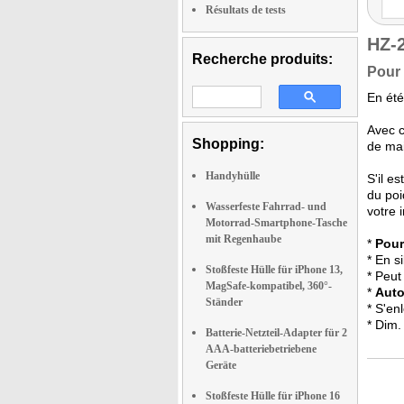
Résultats de tests
HZ-
Recherche produits:
Pour 
En été
Avec c
Shopping:
de mai
Handyhülle
S'il e
du poi
Wasserfeste Fahrrad- und
votre 
Motorrad-Smartphone-Tasche
mit Regenhaube
*
Pour
* En s
Stoßfeste Hülle für iPhone 13,
* Peut
MagSafe-kompatibel, 360°-
*
Auto
Ständer
* S'en
* Dim.
Batterie-Netzteil-Adapter für 2
AAA-batteriebetriebene
Geräte
Stoßfeste Hülle für iPhone 16