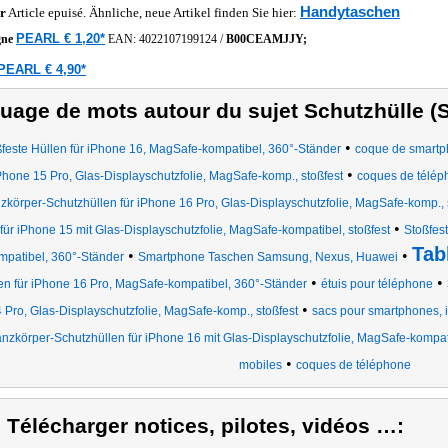
Handytaschen
r
Article epuisé. Ähnliche, neue Artikel finden Sie hier:
PEARL € 1,20*
gne
EAN:
4022107199124
/
B00CEAMJJY;
PEARL € 4,90*
uage de mots autour du sujet Schutzhülle 
•
feste Hüllen für iPhone 16, MagSafe-kompatibel, 360°-Ständer
coque de smart
•
Phone 15 Pro, Glas-Displayschutzfolie, MagSafe-komp., stoßfest
coques de téléph
zkörper-Schutzhüllen für iPhone 16 Pro, Glas-Displayschutzfolie, MagSafe-komp., 
•
für iPhone 15 mit Glas-Displayschutzfolie, MagSafe-kompatibel, stoßfest
Stoßfes
Tab
•
•
mpatibel, 360°-Ständer
Smartphone Taschen Samsung, Nexus, Huawei
•
•
en für iPhone 16 Pro, MagSafe-kompatibel, 360°-Ständer
étuis pour téléphone
•
 Pro, Glas-Displayschutzfolie, MagSafe-komp., stoßfest
sacs pour smartphones, i
nzkörper-Schutzhüllen für iPhone 16 mit Glas-Displayschutzfolie, MagSafe-kompati
•
mobiles
coques de téléphone
) Télécharger notices, pilotes, vidéos …: