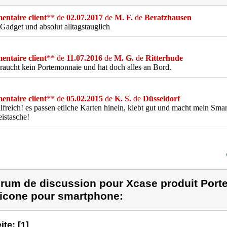
ntaire client
** de
02.07.2017
de
M. F.
de
Beratzhausen
Gadget und absolut alltagstauglich
ntaire client
** de
11.07.2016
de
M. G.
de
Ritterhude
aucht kein Portemonnaie und hat doch alles an Bord.
ntaire client
** de
05.02.2015
de
K. S.
de
Düsseldorf
ilfreich! es passen etliche Karten hinein, klebt gut und macht mein Sm
istasche!
rum de discussion pour Xcase produit Porte
licone pour smartphone:
ite: [1]