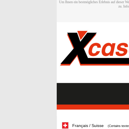
Um Ihnen ein bestmögliches Erlebnis auf dieser We
zu. Inf
Français / Suisse
(Certains texte