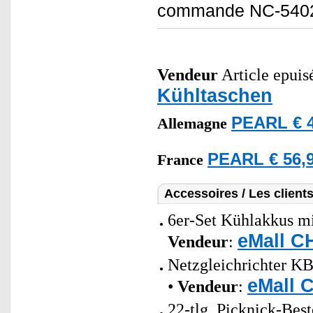
commande NC-5402 n
Vendeur
Article epuisé
Kühltaschen
PEARL € 4
Allemagne
PEARL € 56,9
France
Accessoires / Les client
6er-Set Kühlakkus mi
eMall C
Vendeur
:
Netzgleichrichter KB
eMall 
•
Vendeur
:
22-tlg. Picknick-Best