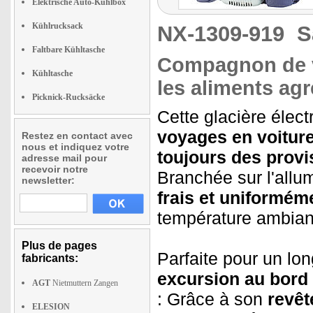
Elektrische Auto-Kühlbox
Kühlrucksack
NX-1309-919
S
Faltbare Kühltasche
Compagnon de vo
Kühltasche
les aliments ag
Picknick-Rucksäcke
Cette glacière élect
voyages en voiture
Restez en contact avec
nous et indiquez votre
toujours des provi
adresse mail pour
recevoir notre
Branchée sur l'allu
newsletter:
frais et uniformém
température ambian
Plus de pages
Parfaite pour un lon
fabricants:
excursion au bord 
AGT
Nietmuttern Zangen
: Grâce à son
revêt
ELESION