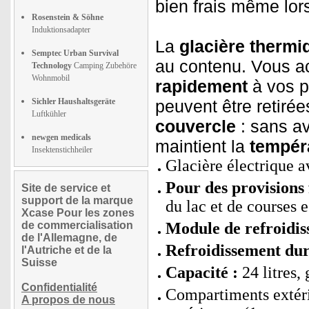
bien frais même lor
Rosenstein & Söhne
Induktionsadapter
La
glacière thermi
Semptec Urban Survival
au contenu. Vous 
Technology
Camping Zubehöre
Wohnmobil
rapidement
à vos pr
Sichler Haushaltsgeräte
peuvent être retiré
Luftkühler
couvercle
: sans av
newgen medicals
maintient la
tempér
Insektenstichheiler
Glacière électrique 
Pour des provisions 
Site de service et
support de la marque
du lac et de courses e
Xcase Pour les zones
de commercialisation
Module de refroidis
de l'Allemagne, de
Refroidissement dur
l'Autriche et de la
Suisse
Capacité :
24 litres,
Confidentialité
Compartiments extérie
A propos de nous