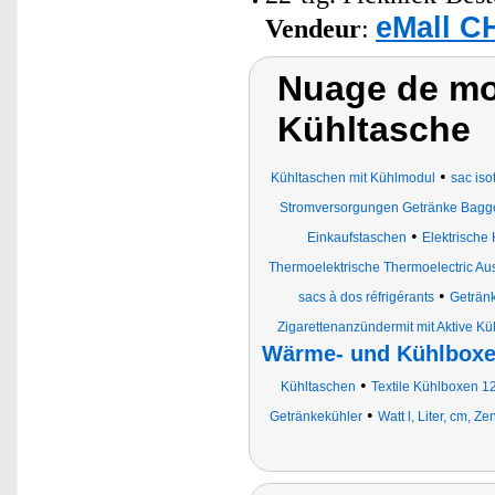
eMall C
Vendeur
:
Nuage de mot
Kühltasche
•
Kühltaschen mit Kühlmodul
sac is
Stromversorgungen Getränke Bagge
•
Einkaufstaschen
Elektrische
Thermoelektrische Thermoelectric A
•
sacs à dos réfrigérants
Geträn
Zigarettenanzündermit mit Aktive K
Wärme- und Kühlboxen
•
Kühltaschen
Textile Kühlboxen 12
•
Getränkekühler
Watt l, Liter, cm, 