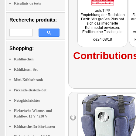
Résultats de tests
autoTIPP
Empfehlung der Redaktion
Fa
Fazit: "Als großes Plus hat
au
Recherche produits:
sich das integrierte
Kühlmodul erwiesen.
Endlich eine Tasche, die
w
ohne Kühlpacks
oe24 08/18
auskommt!"
Shopping:
Contributions
Kühltaschen
Kühlkissen-Set
Mini-Kühlschrank
Picknick-Besteck-Set
Netzgleichrichter
Elektrische Wärme- und
Kühlbox 12 V / 230 V
Kühltasche für Bierkasten