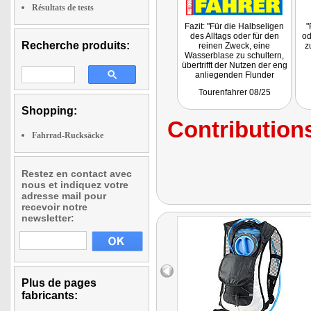
Résultats de tests
Fazit: "Für die Halbseligen
"
des Alltags oder für den
od
Recherche produits:
reinen Zweck, eine
z
Wasserblase zu schultern,
übertrifft der Nutzen der eng
anliegenden Flunder
dennoch den überaus
fa
Tourenfahrer 08/25
fairen Gegenwert von 8,90
Eu
Euro. Sogar eine Kordel zur
Be
Shopping:
Befestigung der Trinkblase
Contributions
und eine einfache
Schlauchdurchführung über
Fahrrad-Rucksäcke
beide Träger ist
vo
vorhanden."
is
Restez en contact avec
nous et indiquez votre
adresse mail pour
recevoir notre
newsletter:
Plus de pages
fabricants: