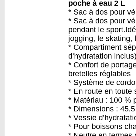
poche à eau 2 L
* Sac à dos pour vé
* Sac à dos pour vél
pendant le sport.Idé
jogging, le skating, 
* Compartiment sép
d'hydratation inclus
* Confort de portag
bretelles réglables
* Système de cordon
* En route en toute 
* Matériau : 100 % p
* Dimensions : 45,5
* Vessie d'hydratat
* Pour boissons cha
* Neutre en termes 