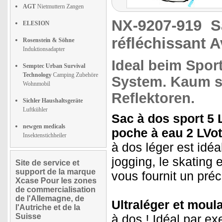
AGT
Nietmuttern Zangen
NX-9207-919
S
ELESION
réfléchissant A
Rosenstein & Söhne
Induktionsadapter
Ideal beim Sport
Semptec Urban Survival
Technology
Camping Zubehöre
System. Kaum s
Wohnmobil
Reflektoren
.
Sichler Haushaltsgeräte
Luftkühler
Sac à dos sport 5 
newgen medicals
poche à eau 2 L
Vot
Insektenstichheiler
à dos léger est idéa
jogging, le skating e
Site de service et
support de la marque
vous fournit un préci
Xcase Pour les zones
de commercialisation
de l'Allemagne, de
Ultraléger et moul
l'Autriche et de la
Suisse
à dos ! Idéal par e