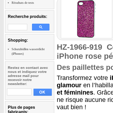
Résultats de tests
Recherche produits:
Shopping:
HZ-1966-919
C
Schutzhüllen wasserdicht
iPhone rose pét
(iPhones)
Des paillettes p
Restez en contact avec
nous et indiquez votre
adresse mail pour
Transformez votre
recevoir notre
glamour
en l’habill
newsletter:
et féminines
. Grâc
ne risque aucune ri
vaut bien !
Plus de pages
fabricants: