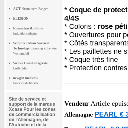
*
Coque de protect
AGT
Nietmuttern Zangen
4/4S
ELESION
* Coloris :
rose péti
Rosenstein & Söhne
* Ouvertures pour p
Induktionsadapter
* Côtés transparents
Semptec Urban Survival
Technology
Camping Zubehöre
* Les paillettes ne 
Wohnmobil
* Coque très fine
Sichler Haushaltsgeräte
* Protection contres
Luftkühler
newgen medicals
Insektenstichheiler
Site de service et
Vendeur
Article epuis
support de la marque
Xcase Pour les zones
PEARL € 3
Allemagne
de commercialisation
de l'Allemagne, de
l'Autriche et de la