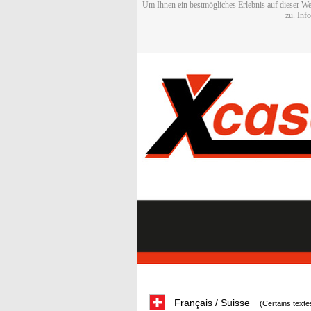
Um Ihnen ein bestmögliches Erlebnis auf dieser We
zu. Inf
Français / Suisse
(Certains texte