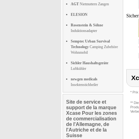
AGT
Nietmuttern Zangen
ELESION
Sicher
Rosenstein & Söhne
Induktionsadapter
Semptec Urban Survival
Technology
Camping Zubehöre
Wohnmobil
Sichler Haushaltsgeräte
Luftkühler
Xc
newgen medicals
Insektenstichheiler
* Prix
Site de service et
** Di
support de la marque
Produ
Verbe
Xcase Pour les zones
de commercialisation
de l'Allemagne, de
l'Autriche et de la
Suisse