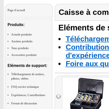
Caisse à com
Page d'accueil
Produits:
Eléments de s
Actuels produits
Téléchargeme
Anciens produits
Contribution
Tous produits
d'expérienc
Accessoires produits
Foire aux q
Eléments de support:
Téléchargement de notices,
pilotes, vidéos
FAQ service technique
Expériences, Contributions
Forum de discussion