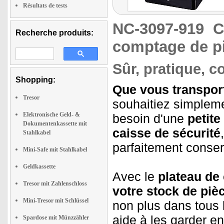
Résultats de tests
NC-3097-919
C
Recherche produits:
comptage de p
Sûr, pratique, c
Shopping:
Que vous transport
Tresor
souhaitiez simplem
Elektronische Geld- &
besoin d'une
petite
Dokumentenkassette mit
caisse de sécurité
Stahlkabel
parfaitement conse
Mini-Safe mit Stahlkabel
Geldkassette
Avec le
plateau de
Tresor mit Zahlenschloss
votre stock de piè
Mini-Tresor mit Schlüssel
non plus dans tous 
aide à les garder en
Spardose mit Münzzähler