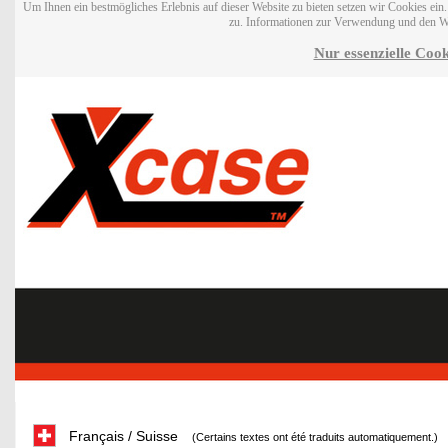
Um Ihnen ein bestmögliches Erlebnis auf dieser Website zu bieten setzen wir Cookies ei
zu. Informationen zur Verwendung und den W
Nur essenzielle Cook
Français / Suisse
(Certains textes ont été traduits automatiquement.)