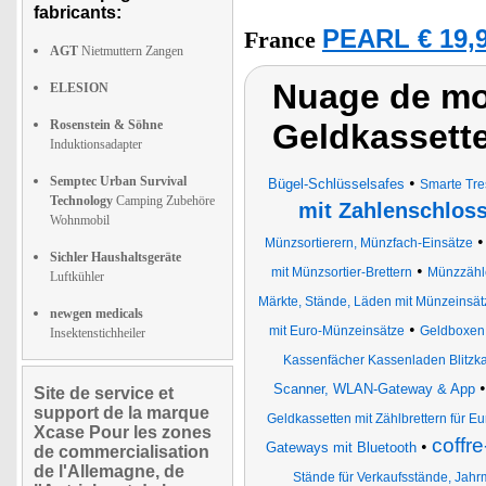
fabricants:
PEARL € 19,9
France
AGT
Nietmuttern Zangen
Nuage de mot
ELESION
Rosenstein & Söhne
Geldkassette
Induktionsadapter
Semptec Urban Survival
•
Bügel-Schlüsselsafes
Smarte Tre
Technology
Camping Zubehöre
mit Zahlenschlos
Wohnmobil
Münzsortierern, Münzfach-Einsätze
Sichler Haushaltsgeräte
•
mit Münzsortier-Brettern
Münzzähl
Luftkühler
Märkte, Stände, Läden mit Münzeinsät
newgen medicals
•
mit Euro-Münzeinsätze
Geldboxen 
Insektenstichheiler
Kassenfächer Kassenladen Blitz
Scanner, WLAN-Gateway & App
Site de service et
support de la marque
Geldkassetten mit Zählbrettern für
Xcase Pour les zones
coffre
•
Gateways mit Bluetooth
de commercialisation
de l'Allemagne, de
Stände für Verkaufsstände, Jahr