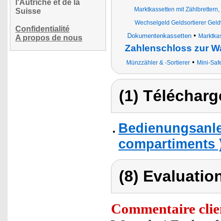
l'Autriche et de la
Marktkassetten mit Zählbrettern
Suisse
Wechselgeld Geldsortierer Gel
Confidentialité
•
Dokumentenkassetten
Marktka
A propos de nous
Zahlenschloss zur 
•
Münzzähler & -Sortierer
Mini-Saf
(1) Télécharg
Bedienungsanle
compartiments 
(8) Evaluation
Commentaire clie