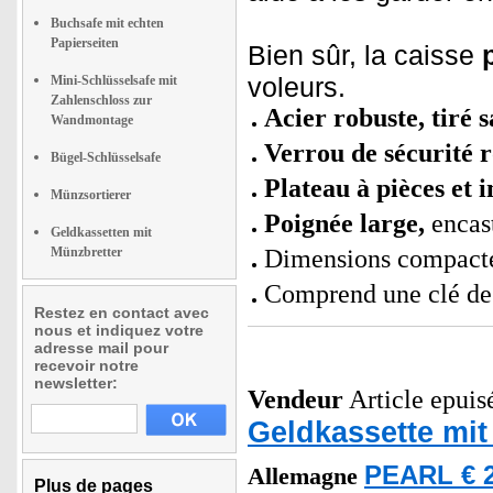
Buchsafe mit echten
Papierseiten
Bien sûr, la caisse
voleurs.
Mini-Schlüsselsafe mit
Zahlenschloss zur
Acier robuste, tiré 
Wandmontage
Verrou de sécurité 
Bügel-Schlüsselsafe
Plateau à pièces et i
Münzsortierer
Poignée large,
encas
Geldkassetten mit
Münzbretter
Dimensions compactes
Comprend une clé de
Restez en contact avec
nous et indiquez votre
adresse mail pour
recevoir notre
newsletter:
Vendeur
Article epuisé
Geldkassette mit
PEARL € 2
Allemagne
Plus de pages