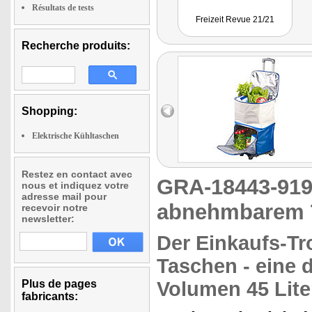
Résultats de tests
Freizeit Revue 21/21
Recherche produits:
Shopping:
Elektrische Kühltaschen
Restez en contact avec
GRA-18443-9
nous et indiquez votre
adresse mail pour
abnehmbarem Tr
recevoir notre
newsletter:
Der Einkaufs-Tro
Taschen
- eine 
Plus de pages
Volumen 45 Lite
fabricants: