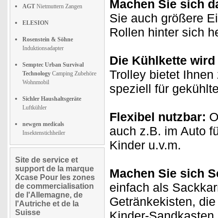
Machen Sie sich d
AGT
Nietmuttern Zangen
Sie auch größere Ei
ELESION
Rollen hinter sich h
Rosenstein & Söhne
Induktionsadapter
Die Kühlkette wird
Semptec Urban Survival
Trolley bietet Ihne
Technology
Camping Zubehöre
Wohnmobil
speziell für gekühlt
Sichler Haushaltsgeräte
Luftkühler
Flexibel nutzbar:
Oh
newgen medicals
auch z.B. im Auto fü
Insektenstichheiler
Kinder u.v.m.
Site de service et
support de la marque
Machen Sie sich S
Xcase Pour les zones
einfach als Sackkarr
de commercialisation
de l'Allemagne, de
Getränkekisten, die
l'Autriche et de la
Suisse
Kinder-Sandkasten, 