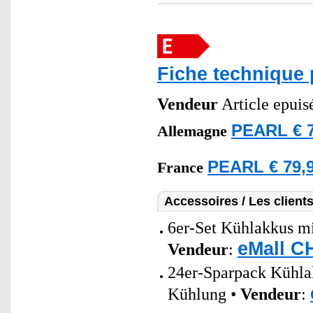
Fiche technique 
Vendeur
Article epuis
PEARL € 7
Allemagne
PEARL € 79,9
France
Accessoires / Les client
6er-Set Kühlakkus mi
eMall C
Vendeur
:
24er-Sparpack Kühlak
Kühlung •
Vendeur
: