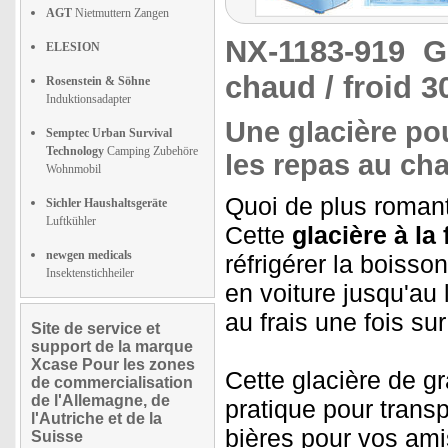
AGT
Nietmuttern Zangen
NX-1183-919
G
ELESION
chaud / froid 30
Rosenstein & Söhne
Induktionsadapter
Une glacière pou
Semptec Urban Survival
Technology
Camping Zubehöre
les repas au ch
Wohnmobil
Quoi de plus romant
Sichler Haushaltsgeräte
Luftkühler
Cette
glacière à la
newgen medicals
réfrigérer la boisso
Insektenstichheiler
en voiture jusqu'au
au frais une fois sur
Site de service et
support de la marque
Xcase Pour les zones
Cette glacière de g
de commercialisation
de l'Allemagne, de
pratique pour transp
l'Autriche et de la
bières pour vos amis
Suisse