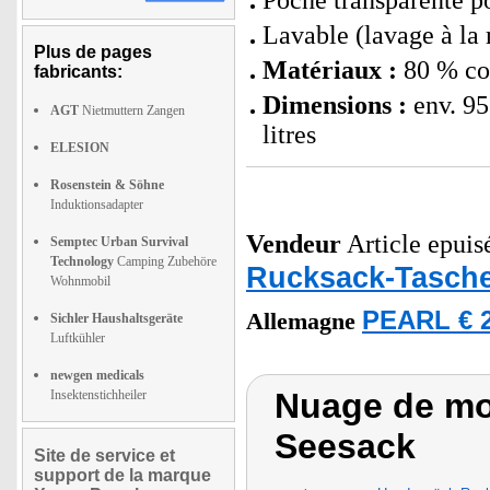
Poche transparente p
Lavable (lavage à la
Plus de pages
Matériaux :
80 % cot
fabricants:
Dimensions :
env. 95
AGT
Nietmuttern Zangen
litres
ELESION
Rosenstein & Söhne
Induktionsadapter
Vendeur
Article epuis
Semptec Urban Survival
Technology
Camping Zubehöre
Rucksack-Tasch
Wohnmobil
PEARL € 2
Allemagne
Sichler Haushaltsgeräte
Luftkühler
newgen medicals
Nuage de mo
Insektenstichheiler
Seesack
Site de service et
support de la marque