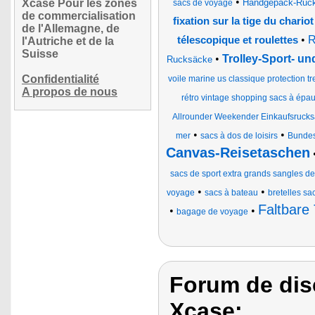
•
Xcase Pour les zones
Handgepäck-Ruck
sacs de voyage
de commercialisation
fixation sur la tige du chariot
de l'Allemagne, de
•
R
télescopique et roulettes
l'Autriche et de la
Suisse
•
Trolley-Sport- u
Rucksäcke
Confidentialité
voile marine us classique protection tr
A propos de nous
rétro vintage shopping sacs à ép
Allrounder Weekender Einkaufsrucks
•
•
mer
sacs à dos de loisirs
Bundes
Canvas-Reisetaschen
sacs de sport extra grands sangles de
•
•
voyage
sacs à bateau
bretelles s
Faltbare
•
•
bagage de voyage
Forum de dis
Xcase: