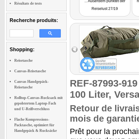
... Außerdem punktet der
r
Résultats de tests
Rucksack mit einem
Reiselust 27/19
hochwertigen und robusten
Material. Sein schlichtes
und modernes Design
nä
Recherche produits:
macht ihn zum idealen
e
Reisepartner für jeden."
Shopping:
Reisetasche
Canvas-Reisetasche
REF-87993-91
Canvas Handgepäck-
Reisetasche
100 Liter, Vers
Rolltop-Canvas-Rucksack mit
gepolstertem Laptop-Fach
Retour de livrai
und U-Reißverschluss
mois de garantie
Flache Kompressions-
Packtasche, optimiert für
Prêt pour la procha
Handgepäck & Rucksäcke