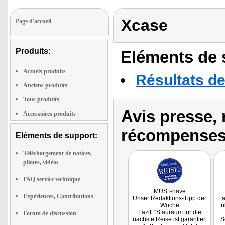
Xcase
Page d'accueil
Produits:
Eléments de s
Actuels produits
Résultats de
Anciens produits
Tous produits
Avis presse, 
Accessoires produits
récompenses
Eléments de support:
Téléchargement de notices,
pilotes, vidéos
FAQ service technique
MUST-have
Expériences, Contributions
Unser Redaktions-Tipp der
Fa
Woche
ü
Fazit: "Stauraum für die
Forum de discussion
nächste Reise ist garantiert
S