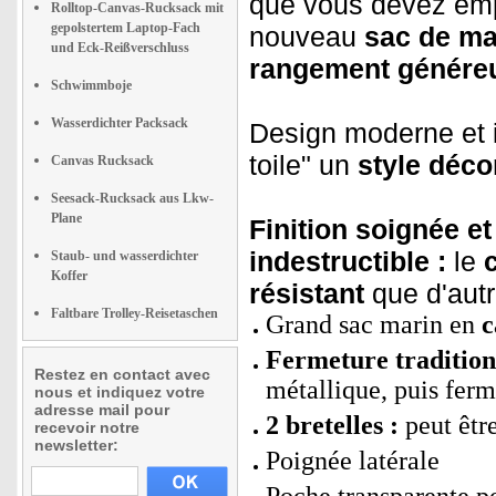
que vous devez empo
Rolltop-Canvas-Rucksack mit
gepolstertem Laptop-Fach
nouveau
sac de ma
und Eck-Reißverschluss
rangement généreu
Schwimmboje
Wasserdichter Packsack
Design moderne et i
toile" un
style déco
Canvas Rucksack
Seesack-Rucksack aus Lkw-
Plane
Finition soignée et
indestructible :
le
Staub- und wasserdichter
Koffer
résistant
que d'autr
Faltbare Trolley-Reisetaschen
Grand sac marin en
c
Fermeture tradition
Restez en contact avec
métallique, puis fer
nous et indiquez votre
adresse mail pour
2 bretelles :
peut êtr
recevoir notre
newsletter:
Poignée latérale