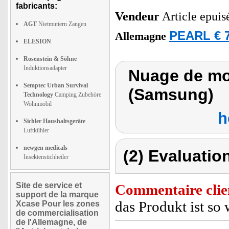
fabricants:
Vendeur
Article epuis
AGT
Nietmuttern Zangen
PEARL € 7
Allemagne
ELESION
Rosenstein & Söhne
Induktionsadapter
Nuage de mot
Semptec Urban Survival
(Samsung)
Technology
Camping Zubehöre
Wohnmobil
h
Sichler Haushaltsgeräte
Luftkühler
newgen medicals
(2) Evaluation
Insektenstichheiler
Site de service et
Commentaire clie
support de la marque
das Produkt ist s
Xcase Pour les zones
de commercialisation
de l'Allemagne, de