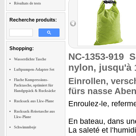
Résultats de tests
Recherche produits:
Shopping:
NC-1353-919
S
Wasserdichte Tasche
nylon, jusqu'à 1
Luftpumpen-Adapter-Set
Einrollen, versc
Flache Kompressions-
Packtasche, optimiert für
fürs nasse Aben
Handgepäck & Rucksäcke
Rucksack aus Lkw-Plane
Enroulez-le, referme
Rucksack-Reisetasche aus
Lkw-Plane
En bateau, dans une
Schwimmboje
La saleté et l'hum