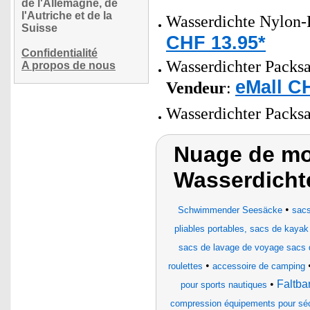
de l'Allemagne, de
l'Autriche et de la
Wasserdichte Nylon-
Suisse
CHF 13.95*
Confidentialité
Wasserdichter Packsac
A propos de nous
eMall C
Vendeur
:
Wasserdichter Packsa
Nuage de mot
Wasserdicht
•
Schwimmender Seesäcke
sac
pliables portables, sacs de kayak
sacs de lavage de voyage sacs d
•
roulettes
accessoire de camping
•
Faltba
pour sports nautiques
compression équipements pour séc