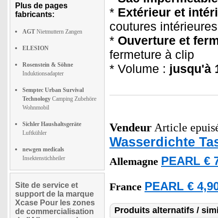
Plus de pages
*
Extérieur et inté
fabricants:
coutures intérieures
AGT
Nietmuttern Zangen
*
Ouverture et ferm
ELESION
fermeture à clip
Rosenstein & Söhne
* Volume :
jusqu'à 1
Induktionsadapter
Semptec Urban Survival
Technology
Camping Zubehöre
Wohnmobil
Sichler Haushaltsgeräte
Vendeur
Article epuisé
Luftkühler
Wasserdichte Ta
newgen medicals
Insektenstichheiler
PEARL € 7
Allemagne
PEARL € 4,90
Site de service et
France
support de la marque
Xcase Pour les zones
Produits alternatifs / simi
de commercialisation