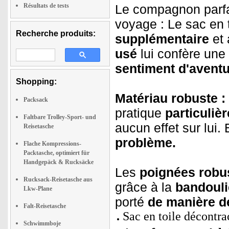
Résultats de tests
Le compagnon parfait
voyage : Le sac en t
Recherche produits:
supplémentaire
et 
usé
lui confère une
sentiment d'aventu
Shopping:
Matériau robuste :
Packsack
pratique
particuliè
Faltbare Trolley-Sport- und
aucun effet sur lui. 
Reisetasche
problème.
Flache Kompressions-
Packtasche, optimiert für
Handgepäck & Rucksäcke
Les
poignées robu
Rucksack-Reisetasche aus
grâce à la
bandouli
Lkw-Plane
porté
de manière dé
Falt-Reisetasche
Sac en toile décontr
Schwimmboje