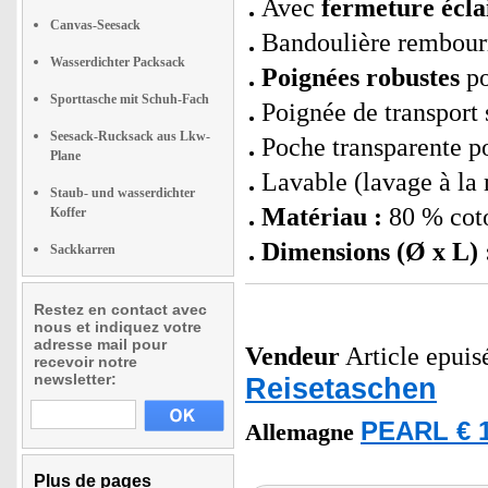
Avec
fermeture éclai
Canvas-Seesack
Bandoulière rembour
Wasserdichter Packsack
Poignées robustes
po
Sporttasche mit Schuh-Fach
Poignée de transport 
Seesack-Rucksack aus Lkw-
Poche transparente po
Plane
Lavable (lavage à la
Staub- und wasserdichter
Matériau :
80 % coto
Koffer
Dimensions (Ø x L) 
Sackkarren
Restez en contact avec
nous et indiquez votre
adresse mail pour
Vendeur
Article epuisé
recevoir notre
newsletter:
Reisetaschen
PEARL € 1
Allemagne
Plus de pages