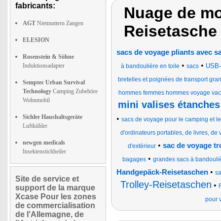
fabricants:
Nuage de mo
AGT
Nietmuttern Zangen
Reisetasche
ELESION
sacs de voyage pliants avec san
Rosenstein & Söhne
•
•
Induktionsadapter
USB-
à bandoulière en toile
sacs
bretelles et poignées de transport gra
Semptec Urban Survival
Technology
Camping Zubehöre
hommes femmes hommes voyage vacan
Wohnmobil
mini valises étanches
Sichler Haushaltsgeräte
•
sacs de voyage pour le camping et l
Luftkühler
d'ordinateurs portables, de livres, de
newgen medicals
•
sac de voyage tr
d'extérieur
Insektenstichheiler
•
bagages
grandes sacs à bandouliè
•
Handgepäck-Reisetaschen
sa
Site de service et
Trolley-Reisetaschen
•
support de la marque
Xcase Pour les zones
pour v
de commercialisation
de l'Allemagne, de