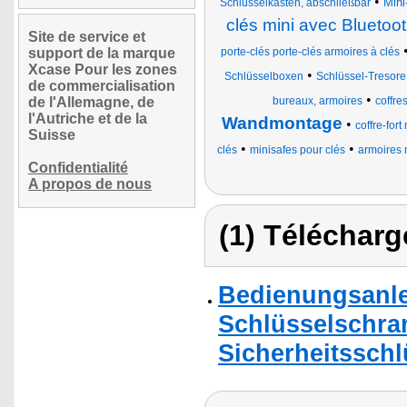
•
Mini
Schlüsselkästen, abschließbar
clés mini avec Bluetoot
Site de service et
support de la marque
porte-clés porte-clés armoires à clés
Xcase Pour les zones
•
Schlüsselboxen
Schlüssel-Tresore
de commercialisation
•
de l'Allemagne, de
bureaux, armoires
coffres
l'Autriche et de la
Wandmontage
•
coffre-for
Suisse
•
•
clés
minisafes pour clés
armoires 
Confidentialité
A propos de nous
(1) Télécharg
Bedienungsanle
Schlüsselschran
Sicherheitsschl