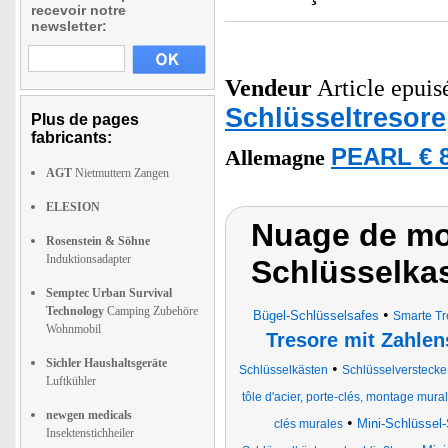
recevoir notre
newsletter:
Vendeur
Article epuisé
Schlüsseltresore
Plus de pages
fabricants:
PEARL € 8
Allemagne
AGT
Nietmuttern Zangen
ELESION
Nuage de mot
Rosenstein & Söhne
Induktionsadapter
Schlüsselka
Semptec Urban Survival
Technology
Camping Zubehöre
•
Bügel-Schlüsselsafes
Smarte Tr
Wohnmobil
Tresore mit Zahlen
Sichler Haushaltsgeräte
•
Schlüsselkästen
Schlüsselverstecke
Luftkühler
tôle d'acier, porte-clés, montage mura
newgen medicals
•
Mini-Schlüssel
clés murales
Insektenstichheiler