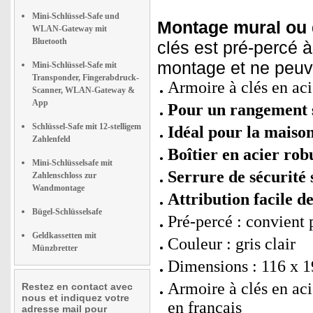
Mini-Schlüssel-Safe und
Montage mural ou 
WLAN-Gateway mit
Bluetooth
clés est pré-percé à
montage et ne peuve
Mini-Schlüssel-Safe mit
Transponder, Fingerabdruck-
Armoire à clés en aci
Scanner, WLAN-Gateway &
App
Pour un rangement s
Schlüssel-Safe mit 12-stelligem
Idéal pour la maison,
Zahlenfeld
Boîtier en acier robu
Mini-Schlüsselsafe mit
Serrure de sécurité 
Zahlenschloss zur
Wandmontage
Attribution facile de
Bügel-Schlüsselsafe
Pré-percé : convient
Geldkassetten mit
Couleur : gris clair
Münzbretter
Dimensions : 116 x 1
Armoire à clés en ac
Restez en contact avec
nous et indiquez votre
en français
adresse mail pour