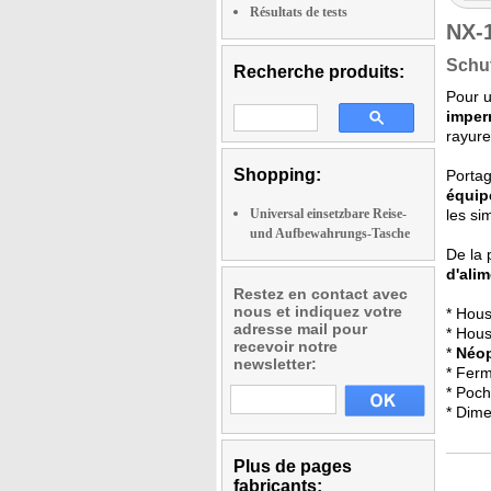
Résultats de tests
NX-
Schut
Recherche produits:
Pour u
imperm
rayure
Shopping:
Portag
équip
Universal einsetzbare Reise-
les si
und Aufbewahrungs-Tasche
De la 
d'ali
Restez en contact avec
nous et indiquez votre
* Hous
adresse mail pour
* Hou
recevoir notre
*
Néop
newsletter:
* Ferm
* Poch
* Dime
Plus de pages
fabricants: