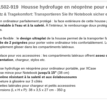
1502-919
Housse hydrofuge en néoprène pour o
z & Tragekomfort: Transportieren Sie Ihr Notebook sicher 
n ordinateur parfaitement protégé : la face extérieure de cette houss
éable à l'eau et à la saleté.
À l'intérieur, le rembourrage doux protè
s.
e flexible : le
design ultraplat
de la housse permet de la transporter f
ée de 2 poignées
pour porter votre ordinateur très confortablement. Lo
mplement glisser dans les compartiments latéraux.
place pour vos accessoires : les compartiments latéraux offrent
assez 
mentation
, chargeur, stylos etc.
se hydrofuge en néoprène pour ordinateur portable, par XCase
sse mince pour Notebook
jusqu'à 15"
(38 cm)
rène résistant à la saleté et aux éclaboussures
eture à glissière sur 3 côtés
ettes latérales pour chargeur et petits accessoires
nsions (L x H x P): 38 x 3,5 x 27 cm - 350 g