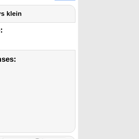
s klein
:
nses: