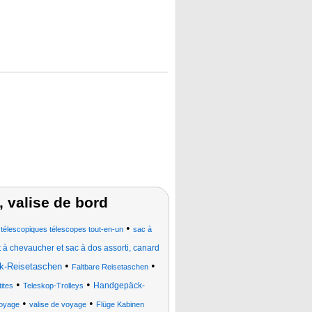
, valise de bord
•
 télescopiques télescopes tout-en-un
sac à
 à chevaucher et sac à dos assorti, canard
•
•
k-Reisetaschen
Faltbare Reisetaschen
•
•
Handgepäck-
tites
Teleskop-Trolleys
•
•
oyage
valise de voyage
Flüge Kabinen