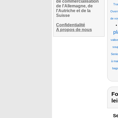
de commercialisation
Tra
de l'Allemagne, de
l'Autriche et de la
Overni
Suisse
de voy
Confidentialité
A propos de nous
pl
valis
soup
Senio
à mai
baga
Fo
le
Se