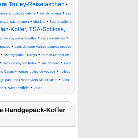
are Trolley-Reisetaschen
•
•
•
valise à roulettes cabine
sac de voyage
sac
•
•
voyage, sac de sport
chariots
Boardgepäcke
len-Koffer, TSA-Schloss,
•
•
ac de voyage à roulettes
sacs à roulettes
•
agages
sacs de sport valises souples coques
•
•
Boardgepäck-Trolleys
Damen Männer Air
•
•
•
sacs de voyage trolley
sac de bord
sacs
•
•
Sets Cases
valises trolley de voyage
trolleys
•
ags passend Onbord Jets Kinder falten
sacs
•
hen, wasserdicht
valise
se Handgepäck-Koffer