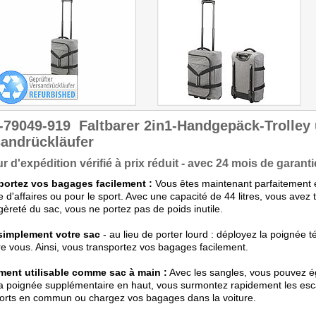
danach flach verschwindet."
-79049-919
Faltbarer 2in1-Handgepäck-Trolley
andrückläufer
r d'expédition vérifié à prix réduit - avec 24 mois de garanti
portez vos bagages facilement :
Vous êtes maintenant parfaitement 
 d'affaires ou pour le sport. Avec une capacité de 44 litres, vous avez
égèreté du sac, vous ne portez pas de poids inutile.
 simplement votre sac
- au lieu de porter lourd : déployez la poignée té
re vous. Ainsi, vous transportez vos bagages facilement.
ment utilisable comme sac à main :
Avec les sangles, vous pouvez ég
a poignée supplémentaire en haut, vous surmontez rapidement les esca
orts en commun ou chargez vos bagages dans la voiture.