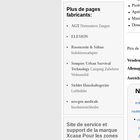
Pied
Plus de pages
Aprè
fabricants:
Matér
Dime
AGT
Nietmuttern Zangen
ELESION
Rosenstein & Söhne
Prix de
Induktionsadapter
Vendeu
Semptec Urban Survival
Allema
Technology
Camping Zubehöre
Wohnmobil
Autric
Sichler Haushaltsgeräte
N
Luftkühler
newgen medicals
tro
Insektenstichheiler
roule
•
va
Site de service et
support de la marque
Xcase Pour les zones