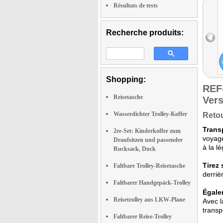
Résultats de tests
Recherche produits:
Shopping:
REF
Reisetasche
Vers
Wasserdichter Trolley-Koffer
Retou
Trans
2er-Set: Kinderkoffer zum
voyage
Draufsitzen und passender
à la l
Rucksack, Duck
Tirez
Faltbare Trolley-Reisetasche
derriè
Faltbarer Handgepäck-Trolley
Égale
Reisetrolley aus LKW-Plane
Avec l
transp
Faltbarer Reise-Trolley