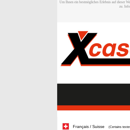
Um Ihnen ein bestmögliches Erlebnis auf dieser We
zu. Inf
Français / Suisse
(Certains texte