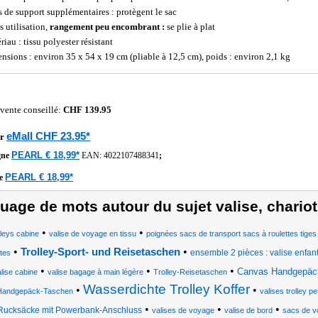
s de support supplémentaires : protègent le sac
s utilisation,
rangement peu encombrant :
se plie à plat
iau : tissu polyester résistant
nsions : environ 35 x 54 x 19 cm (pliable à 12,5 cm), poids : environ 2,1 kg
 vente conseillé:
CHF 139.95
eMall CHF 23.95*
r
PEARL € 18,99*
gne
EAN:
4022107488341
;
PEARL € 18,99*
he
uage de mots autour du sujet valise, chariot
•
•
lleys cabine
valise de voyage en tissu
poignées sacs de transport sacs à roulettes tiges
•
•
Trolley-Sport- und Reisetaschen
ensemble 2 pièces : valise enfant
ttes
•
•
•
Canvas Handgepäc
lise cabine
valise bagage à main légère
Trolley-Reisetaschen
Wasserdichte Trolley Koffer
•
•
Handgepäck-Taschen
valises trolley pe
•
•
•
Rucksäcke mit Powerbank-Anschluss
valises de voyage
valise de bord
sacs de v