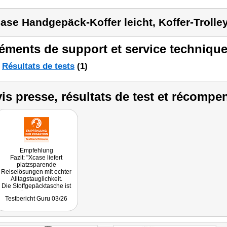
ase Handgepäck-Koffer leicht, Koffer-Trolley
éments de support et service technique
Résultats de tests
(1)
is presse, résultats de test et récompe
Empfehlung
Fazit: "Xcase liefert
platzsparende
Reiselösungen mit echter
Alltagstauglichkeit.
Die Stoffgepäcktasche ist
ein überzeugender
Testbericht Guru 03/26
Reisekoffer Handgepäck-
Hybrid, der als leichter
Reisetasche Trolley viele
Kurztrips abdeckt und