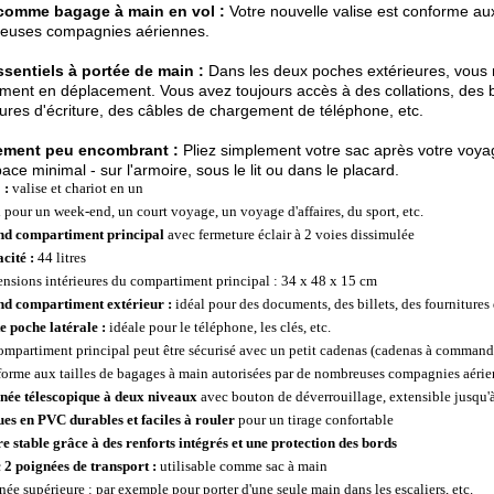
 comme bagage à main en vol :
Votre nouvelle valise est conforme au
euses compagnies aériennes.
ssentiels à portée de main :
Dans les deux poches extérieures, vous 
ment en déplacement. Vous avez toujours accès à des collations, des 
tures d'écriture, des câbles de chargement de téléphone, etc.
ment peu encombrant :
Pliez simplement votre sac après votre voyag
ace minimal - sur l'armoire, sous le lit ou dans le placard.
 :
valise et chariot en un
l pour un week-end, un court voyage, un voyage d'affaires, du sport, etc.
d compartiment principal
avec fermeture éclair à 2 voies dissimulée
cité :
44 litres
nsions intérieures du compartiment principal : 34 x 48 x 15 cm
d compartiment extérieur :
idéal pour des documents, des billets, des fournitures d
te poche latérale :
idéale pour le téléphone, les clés, etc.
ompartiment principal peut être sécurisé avec un petit cadenas (cadenas à command
orme aux tailles de bagages à main autorisées par de nombreuses compagnies aéri
née télescopique à deux niveaux
avec bouton de déverrouillage, extensible jusqu'
ues en PVC durables et faciles à rouler
pour un tirage confortable
e stable grâce à des renforts intégrés et une protection des bords
 2 poignées de transport :
utilisable comme sac à main
née supérieure : par exemple pour porter d'une seule main dans les escaliers, etc.