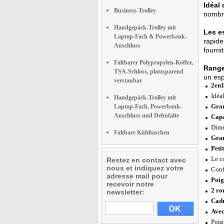
Idéal
Business-Trolley
nombr
Handgepäck-Trolley mit
Les e
Laptop-Fach & Powerbank-
rapide
Anschluss
fourni
Faltbarer Polypropylen-Koffer,
Range
TSA-Schloss, platzsparend
un esp
verstaubar
2en1
Idéa
Handgepäck-Trolley mit
Gran
Laptop-Fach, Powerbank-
Anschluss und Dehnfalte
Capa
Dime
Faltbare Kühltaschen
Gran
Peti
Le c
Restez en contact avec
nous et indiquez votre
Conf
adresse mail pour
Poig
recevoir notre
2 ro
newsletter:
Cadr
Avec
Poig