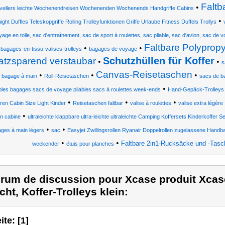
Faltb
•
vellers leichte Wochenendreisen Wochenenden Wochenends Handgriffe Cabins
•
ght Duffles Teleskopgriffe Rolling Trolleyfunktionen Griffe Urlaube Fitness Duffels Trollys
age en toile, sac d'entraînement, sac de sport à roulettes, sac pliable, sac d'avion, sac de 
Faltbare Polypropy
•
•
•
bagages-en-tissu-valises-trolleys
bagages de voyage
Schutzhüllen für Koffer
atzsparend verstaubar
•
•
s
Canvas-Reisetaschen
•
•
•
e bagage à main
Roll-Reisetaschen
sacs de b
•
les bagages sacs de voyage pliables sacs à roulettes week-ends
Hand-Gepäck-Trolleys
•
•
•
ren Cabin Size Light Kinder
Reisetaschen faltbar
valise à roulettes
valise extra légère
•
n cabine
ultraleichte klappbare ultra-leichte ultraleichte Camping Koffersets Kinderkoffer 
•
•
ges à main légers
sac
Easyjet Zwillingsrollen Ryanair Doppelrollen zugelassene Handb
•
•
Faltbare 2in1-Rucksäcke und -Tasc
weekender
étuis pour planches
rum de discussion pour Xcase produit Xca
icht, Koffer-Trolleys klein:
ite: [1]