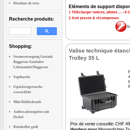
Résultats de tests
Eléments de support dispon
1 Télécharger notices, pilotes …
•
6 C
2 Avis presse & récompenses
Recherche produits:
S
Shopping:
Valise technique étan
Stromversorgung Getränk
Trolley 35 L
Baggersee Autofahrt
Lebensmittel Baggersee
a
Segeltasche
p
Fepäckträgertasche
wasserdicht
Mini-Kühlschrank
Aufbewahrungsbox mit
Deckel
Prix de vente conseillé: CHF 4
Reisekoffer groß
Vendeur pour
Wasserdichter Tro