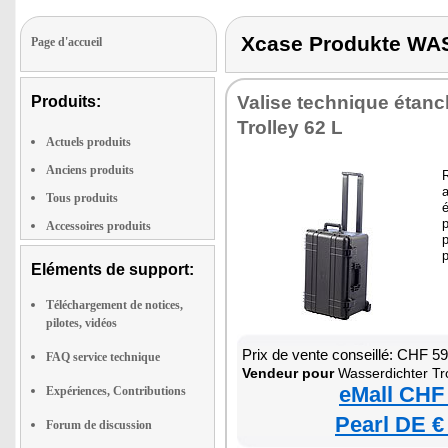
Xcase Produkte W
Page d'accueil
Valise technique étan
Produits:
Trolley 62 L
Actuels produits
Anciens produits
R
a
Tous produits
é
p
Accessoires produits
p
Eléments de support:
Téléchargement de notices,
pilotes, vidéos
Prix de vente conseillé: CHF 5
FAQ service technique
Vendeur pour
Wasserdichter Tro
eMall CHF
Expériences, Contributions
Pearl DE €
Forum de discussion