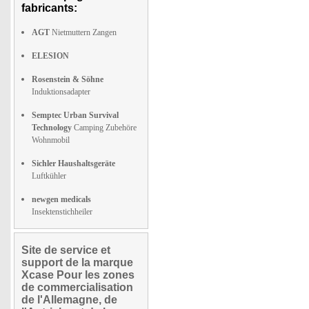
fabricants:
AGT
Nietmuttern Zangen
ELESION
Rosenstein & Söhne
Induktionsadapter
Semptec Urban Survival
Technology
Camping Zubehöre
Wohnmobil
Sichler Haushaltsgeräte
Luftkühler
newgen medicals
Insektenstichheiler
Site de service et
support de la marque
Xcase Pour les zones
de commercialisation
de l'Allemagne, de